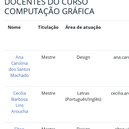
DOCENTES DO CURSO
COMPUTAÇÃO GRÁFICA
Nome
Titulação
Área de atuação
Ana
Mestre
Design
ana.car
Carolina
dos Santos
Machado
Cecília
Mestre
Letras
cecilia.a
Barbosa
(Português/Inglês)
Lins
Aroucha
Elton
Mestre
Design
elton.v