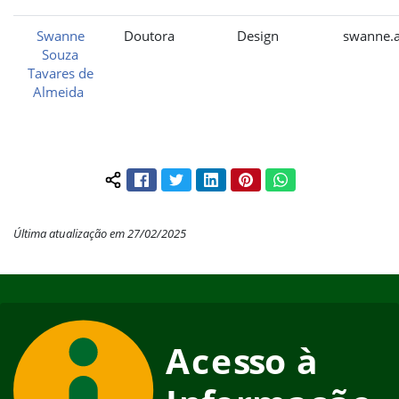
Swanne
Doutora
Design
swanne.a
Souza
Tavares de
Almeida
Facebook
Twitter
LinkedIn
Pinterest
WhatsApp
Compartilhar conteúdo:
Última atualização em 27/02/2025
Início do rodapé
Fim do conteúdo