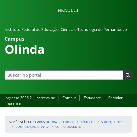
Pular para o conteúdo
MAPA DO SITE
Instituto Federal de Educação, Ciência e Tecnologia de Pernambuco
Campus
Olinda
Ingresso 2026.2 – inscreva-se
Campus
Estudante
Servidor
Imprensa
VOCÊ ESTÁ EM:
CAMPUS OLINDA
CURSOS
TÉCNICOS
SUBSEQUENTES
COMPUTAÇÃO GRÁFICA
CORPO DOCENTE