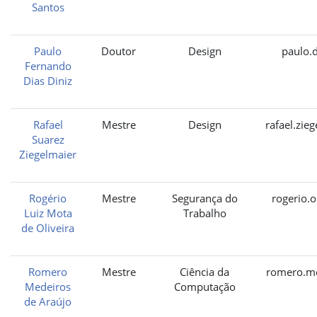
Santos
Paulo
Doutor
Design
paulo.d
Fernando
Dias Diniz
Rafael
Mestre
Design
rafael.zie
Suarez
Ziegelmaier
Rogério
Mestre
Segurança do
rogerio.o
Luiz Mota
Trabalho
de Oliveira
Romero
Mestre
Ciência da
romero.me
Medeiros
Computação
de Araújo