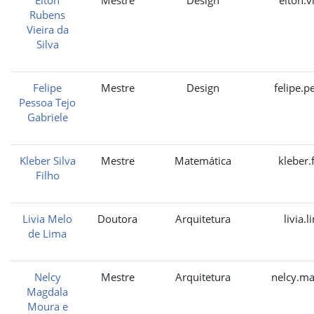
Rubens
Vieira da
Silva
Felipe
Mestre
Design
felipe.p
Pessoa Tejo
Gabriele
Kleber Silva
Mestre
Matemática
kleber.
Filho
Livia Melo
Doutora
Arquitetura
livia.
de Lima
Nelcy
Mestre
Arquitetura
nelcy.ma
Magdala
Moura e