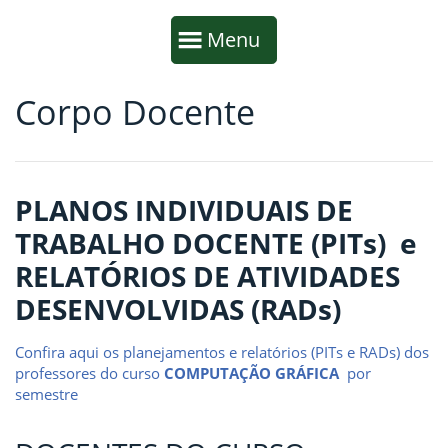
Início da navegação
Mostrar
Menu
Corpo Docente
Fim da navegação
Início do conteúdo
PLANOS INDIVIDUAIS DE
TRABALHO DOCENTE (PITs) e
RELATÓRIOS DE ATIVIDADES
DESENVOLVIDAS (RADs)
Confira aqui os planejamentos e relatórios (PITs e RADs) dos
professores do curso
COMPUTAÇÃO GRÁFICA
por
semestre