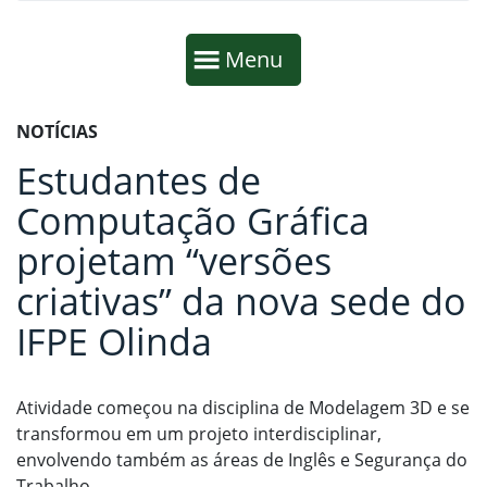
Início da navegação
Mostrar
Menu
Fim da navegação
Início do conteúdo
NOTÍCIAS
Estudantes de
Computação Gráfica
projetam “versões
criativas” da nova sede do
IFPE Olinda
Atividade começou na disciplina de Modelagem 3D e se
transformou em um projeto interdisciplinar,
envolvendo também as áreas de Inglês e Segurança do
Trabalho