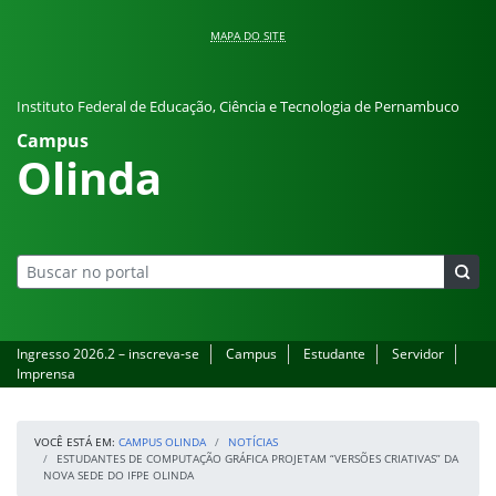
Pular para o conteúdo
MAPA DO SITE
Instituto Federal de Educação, Ciência e Tecnologia de Pernambuco
Campus
Olinda
Ingresso 2026.2 – inscreva-se
Campus
Estudante
Servidor
Imprensa
VOCÊ ESTÁ EM:
CAMPUS OLINDA
NOTÍCIAS
ESTUDANTES DE COMPUTAÇÃO GRÁFICA PROJETAM “VERSÕES CRIATIVAS” DA
NOVA SEDE DO IFPE OLINDA