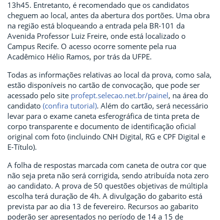
13h45. Entretanto, é recomendado que os candidatos
cheguem ao local, antes da abertura dos portões. Uma obra
na região está bloqueando a entrada pela BR-101 da
Avenida Professor Luiz Freire, onde está localizado o
Campus Recife. O acesso ocorre somente pela rua
Acadêmico Hélio Ramos, por trás da UFPE.
Todas as informações relativas ao local da prova, como sala,
estão disponíveis no cartão de convocação, que pode ser
acessado pelo site
profept.selecao.net.br/painel
, na área do
candidato
(confira tutorial)
. Além do cartão, será necessário
levar para o exame caneta esferográfica de tinta preta de
corpo transparente e documento de identificação oficial
original com foto (incluindo CNH Digital, RG e CPF Digital e
E-Título).
A
f
olha de
r
espostas marcada com caneta de outra cor que
não seja preta não será corrigida, sendo atribuída nota zero
ao candidato. A prova de 50 questões objetivas de múltipla
escolha terá duração de 4h.
A divulgação do gabarito está
prevista par ao dia 13 de fevereiro. Recursos ao gabarito
poderão ser apresentados no período de 14 a 15 de