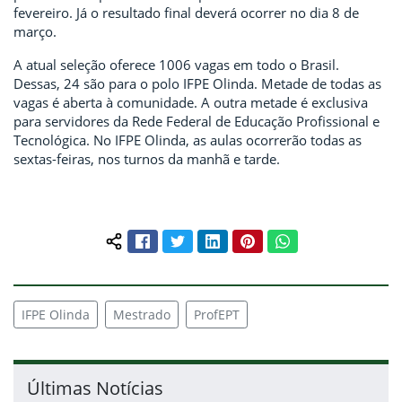
fevereiro. Já o resultado final deverá ocorrer no dia 8 de
março.
A atual seleção oferece
1006 vagas em todo o Brasil.
Dessas, 24 são para o polo IFPE Olinda. Metade de todas as
vagas é aberta à comunidade. A outra metade é exclusiva
para servidores da Rede Federal de Educação Profissional e
Tecnológica.
No IFPE Olinda, as aulas ocorrerão todas as
sextas-feiras, nos turnos da manhã e tarde.
Facebook
Twitter
LinkedIn
Pinterest
WhatsApp
Compartilhar conteúdo:
IFPE Olinda
Mestrado
ProfEPT
Últimas Notícias