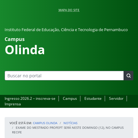
Pular para o conteúdo
MAPA DO SITE
Instituto Federal de Educação, Ciência e Tecnologia de Pernambuco
Campus
Olinda
Ingresso 2026.2 – inscreva-se
Campus
Estudante
Servidor
Imprensa
VOCÊ ESTÁ EM:
CAMPUS OLINDA
NOTÍCIAS
EXAME DO MESTRADO PROFEPT SERÁ NESTE DOMINGO (12), NO CAMPUS
RECIFE