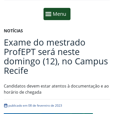
Início da navegação
Mostrar
Menu
Fim da navegação
Início do conteúdo
NOTÍCIAS
Exame do mestrado
ProfEPT será neste
domingo (12), no Campus
Recife
Candidatos devem estar atentos à documentação e ao
horário de chegada
publicado em 08 de fevereiro de 2023