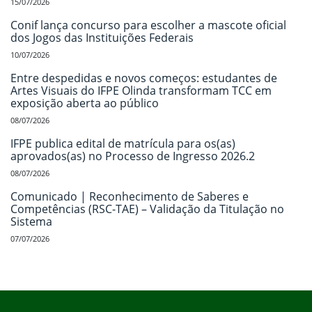
15/07/2026
Conif lança concurso para escolher a mascote oficial
dos Jogos das Instituições Federais
10/07/2026
Entre despedidas e novos começos: estudantes de
Artes Visuais do IFPE Olinda transformam TCC em
exposição aberta ao público
08/07/2026
IFPE publica edital de matrícula para os(as)
aprovados(as) no Processo de Ingresso 2026.2
08/07/2026
Comunicado | Reconhecimento de Saberes e
Competências (RSC-TAE) – Validação da Titulação no
Sistema
07/07/2026
Início do rodapé
Fim do conteúdo