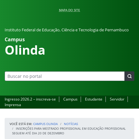
Pular para o conteúdo
MAPA DO SITE
Instituto Federal de Educação, Ciência e Tecnologia de Pernambuco
Campus
Olinda
Ingresso 2026.2 – inscreva-se
Campus
Estudante
Servidor
Imprensa
VOCÊ ESTÁ EM:
CAMPUS OLINDA
NOTÍCIAS
INSCRIÇÕES PARA MESTRADO PROFISSIONAL EM EDUCAÇÃO PROFISSIONAL
SEGUEM ATÉ DIA 20 DE DEZEMBRO