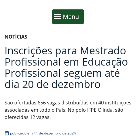
Início da navegação
Mostrar
Menu
Fim da navegação
Início do conteúdo
NOTÍCIAS
Inscrições para Mestrado
Profissional em Educação
Profissional seguem até
dia 20 de dezembro
São ofertadas 656 vagas distribuídas em 40 instituições
associadas em todo o País. No polo IFPE Olinda, são
oferecidas 12 vagas.
publicado em 11 de dezembro de 2024