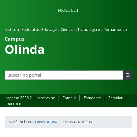
Pular para o conteúdo
MAPA DO SITE
Instituto Federal de Educação, Ciência e Tecnologia de Pernambuco
Campus
Olinda
Ingresso 2026.2 – inscreva-se
Campus
Estudante
Servidor
Imprensa
VOCÊ ESTÁ EM:
CAMPUS OLINDA
TODAS AS NOTÍCIAS