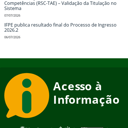
Competências (RSC-TAE) – Validação da Titulação no
Sistema
07/07/2026
IFPE publica resultado final do Processo de Ingresso
2026.2
06/07/2026
Início do rodapé
Fim do conteúdo