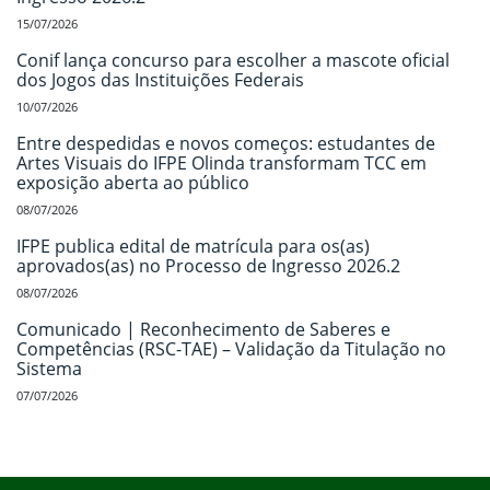
15/07/2026
Conif lança concurso para escolher a mascote oficial
dos Jogos das Instituições Federais
10/07/2026
Entre despedidas e novos começos: estudantes de
Artes Visuais do IFPE Olinda transformam TCC em
exposição aberta ao público
08/07/2026
IFPE publica edital de matrícula para os(as)
aprovados(as) no Processo de Ingresso 2026.2
08/07/2026
Comunicado | Reconhecimento de Saberes e
Competências (RSC-TAE) – Validação da Titulação no
Sistema
07/07/2026
Início do rodapé
Fim do conteúdo