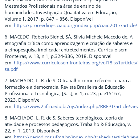
Mestrados Profissionais na área de ensino de
humanidades. Investigação Qualitativa em Educação,
Volume 1, 2017, p. 847 – 856. Disponível
em:
https://proceedings.ciaiq.org/index.php/ciaiq2017/artic
6. MACEDO, Roberto Sidnei, SÁ, Silvia Michele Macedo de. A
etnografia crítica como aprendizagem e criação de saberes e
a etnopesquisa implicada: entretecimentos. Currículo sem
Fronteiras, v. 18, n.1, p.324-336, 2018. Disponível
em:
https://www.curriculosemfronteiras.org/vol18iss1article
sa.pdf
7. MACHADO, L. R. de S. O trabalho como referência para a
formação e a democracia. Revista Brasileira da Educação
Profissional e Tecnológica, [S. l.], v. 1, n. 23, p. e15167,
2023. Disponível
em:
https://www2.ifrn.edu.br/ojs/index.php/RBEPT/article/vi
8. MACHADO, L. R. de S. Saberes tecnológicos, teoria da
atividade e processos pedagógicos. Trabalho & Educação, v.
22, n. 1, 2013. Disponível
em:
https://periodicos.ufmg.br/index.php/trabedu/article/vi