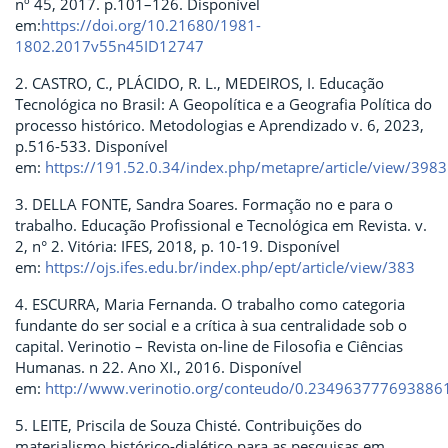
nº 45, 2017. p.101–126. Disponível
em:
https://doi.org/10.21680/1981-
1802.2017v55n45ID12747
2. CASTRO, C., PLÁCIDO, R. L., MEDEIROS, I. Educação
Tecnológica no Brasil: A Geopolítica e a Geografia Política do
processo histórico. Metodologias e Aprendizado v. 6, 2023,
p.516-533. Disponível
em:
https://191.52.0.34/index.php/metapre/article/view/3983
3. DELLA FONTE, Sandra Soares. Formação no e para o
trabalho. Educação Profissional e Tecnológica em Revista. v.
2, n° 2. Vitória: IFES, 2018, p. 10-19. Disponível
em:
https://ojs.ifes.edu.br/index.php/ept/article/view/383
4. ESCURRA, Maria Fernanda. O trabalho como categoria
fundante do ser social e a crítica à sua centralidade sob o
capital. Verinotio – Revista on-line de Filosofia e Ciências
Humanas. n 22. Ano XI., 2016. Disponível
em:
http://www.verinotio.org/conteudo/0.2349637776938861
5. LEITE, Priscila de Souza Chisté. Contribuições do
materialismo histórico-dialético para as pesquisas em