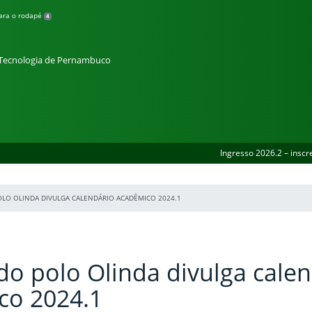
para o rodapé
4
e Tecnologia de Pernambuco
Ingresso 2026.2 – inscr
OLO OLINDA DIVULGA CALENDÁRIO ACADÊMICO 2024.1
do polo Olinda divulga cale
co 2024.1