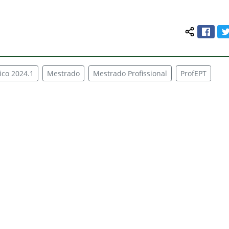
o
Face
Compartilh
co 2024.1
Mestrado
Mestrado Profissional
ProfEPT