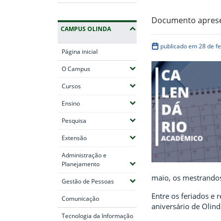
Documento apresen
CAMPUS OLINDA
publicado em 28 de f
Página inicial
(Expandir submenus)
O Campus
(Expandir submenus)
Cursos
(Expandir submenus)
Ensino
(Expandir submenus)
Pesquisa
(Expandir submenus)
Extensão
Administração e
(Expandir submenus)
Planejamento
maio, os mestrandos
(Expandir submenus)
Gestão de Pessoas
Entre os feriados e
Comunicação
aniversário de Olind
Tecnologia da Informação