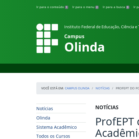
Pular para o conteúdo
Ir para o conteúdo
Ir para o menu
Ir para a busca
Ir 
1
2
3
Instituto Federal de Educação, Ciência 
Campus
Olinda
VOCÊ ESTÁ EM:
CAMPUS OLINDA
NOTÍCIAS
PROFEPT DO P
Início da navegação
Início do conteúdo
NOTÍCIAS
Notícias
ProfEPT 
Olinda
Sistema Acadêmico
Acadêmi
Todos os Cursos