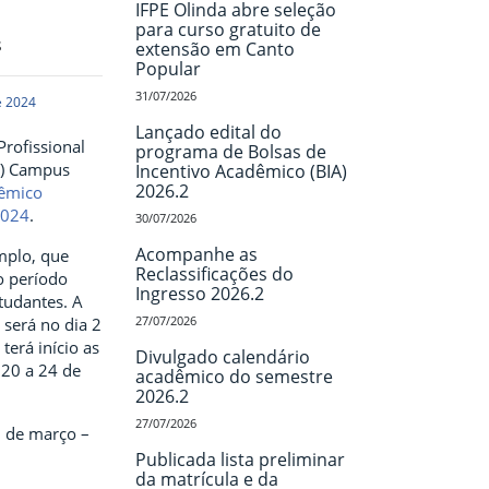
IFPE Olinda abre seleção
para curso gratuito de
s
extensão em Canto
Popular
31/07/2026
e 2024
Lançado edital do
rofissional
programa de Bolsas de
T) Campus
Incentivo Acadêmico (BIA)
2026.2
dêmico
2024
.
30/07/2026
Acompanhe as
mplo, que
Reclassificações do
o período
Ingresso 2026.2
studantes. A
27/07/2026
será no dia 2
terá início as
Divulgado calendário
 20 a 24 de
acadêmico do semestre
2026.2
27/07/2026
2 de março –
Publicada lista preliminar
da matrícula e da