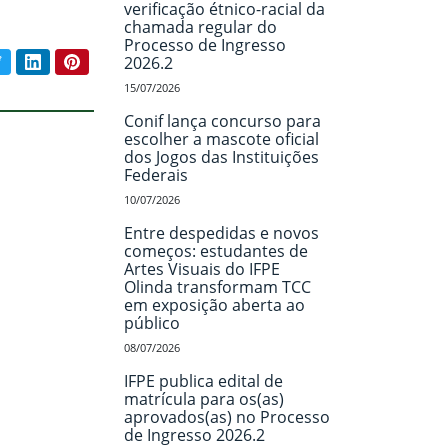
verificação étnico-racial da
chamada regular do
Processo de Ingresso
book
Twitter
LinkedIn
Pinterest
2026.2
ar conteúdo:
15/07/2026
Conif lança concurso para
escolher a mascote oficial
dos Jogos das Instituições
Federais
10/07/2026
Entre despedidas e novos
começos: estudantes de
Artes Visuais do IFPE
Olinda transformam TCC
em exposição aberta ao
público
08/07/2026
IFPE publica edital de
matrícula para os(as)
aprovados(as) no Processo
de Ingresso 2026.2