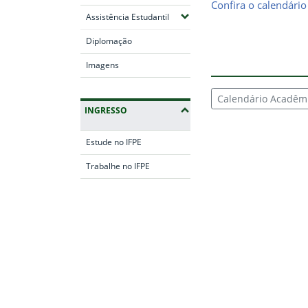
Confira o calendári
(Expandir submenus)
Assistência Estudantil
Diplomação
Imagens
Calendário Acadêmi
INGRESSO
Estude no IFPE
Trabalhe no IFPE
Fim da navegação