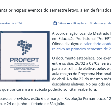
ta principais eventos do semestre letivo, além de feriado
evereiro de 2024
última modificação em 05 de março d
A coordenação local do Mestrado P
em Educação Profissional (ProfEP
Olinda divulgou o
calendário aca
relativo ao primeiro semestre de 
O documento estabelece, por exe
entre os dias 26/02 a 08/03, será 
para a escolha de eletivas pelos e
aula magna do Programa Nacional 
de abril. No dia 22 do mesmo mês 
disciplinas eletivas. No período de
 que trancaram a matrícula poderão solicitar reabertura.
 recessos previstos, estão 6 de março – Revolução Pernambuco, 1
a, e 24 de junho – feriado de São João.