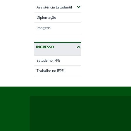
(Expandir submenus)
Assistência Estudantil
Diplomação
Imagens
INGRESSO
Estude no IFPE
Trabalhe no IFPE
Início do rodapé
Fim da navegação