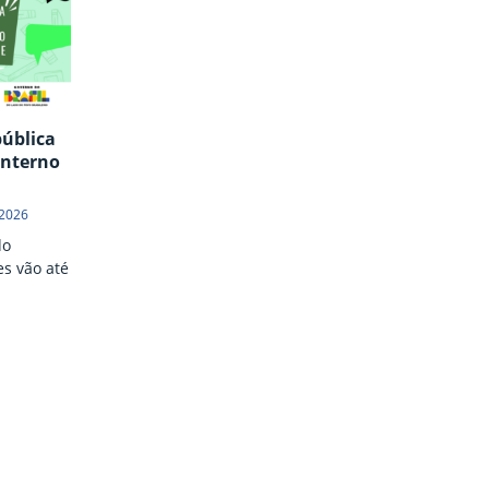
pública
interno
 2026
do
es vão até