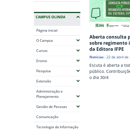
CAMPUS OLINDA
Página inicial
Aberta consulta 
(Expandir submenus)
O Campus
sobre regimento 
da Editora IFPE
(Expandir submenus)
Cursos
Notícias
-
22 de abril de
(Expandir submenus)
Ensino
Escuta é aberta a to
(Expandir submenus)
Pesquisa
público. Contribuiçõ
o dia 30/4
(Expandir submenus)
Extensão
Administração e
Fim do conteúdo
(Expandir submenus)
Planejamento
(Expandir submenus)
Gestão de Pessoas
Comunicação
Tecnologia da Informação