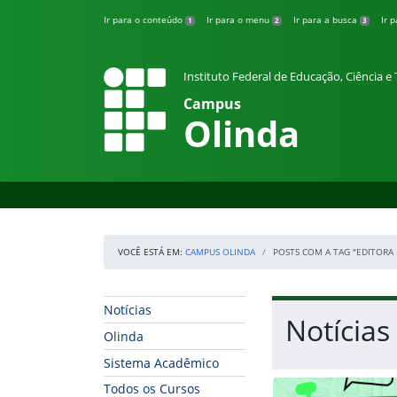
Pular para o conteúdo
Ir para o conteúdo
Ir para o menu
Ir para a busca
Ir 
1
2
3
Instituto Federal de Educação, Ciência 
Campus
Olinda
VOCÊ ESTÁ EM:
CAMPUS OLINDA
POSTS COM A TAG "EDITORA 
Início da navegação
Início do conteúdo
Notícias
Notícias
Olinda
Sistema Acadêmico
Todos os Cursos