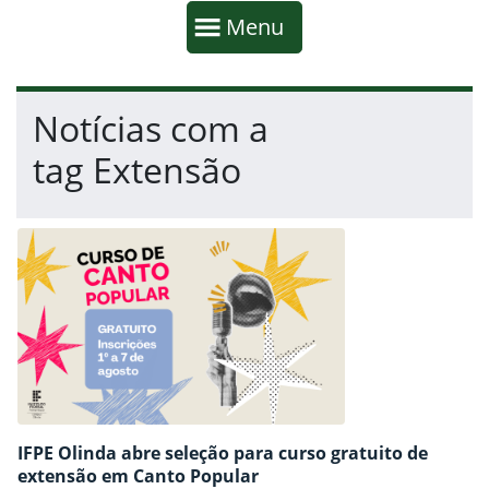
Início da navegação
Mostrar
Menu
Fim da navegação
Início do conteúdo
Notícias com a
tag Extensão
IFPE Olinda abre seleção para curso gratuito de
extensão em Canto Popular