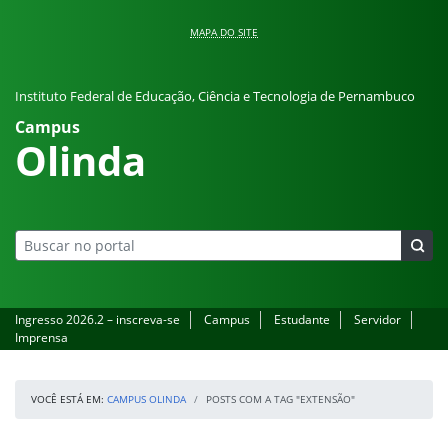
Pular para o conteúdo
MAPA DO SITE
Instituto Federal de Educação, Ciência e Tecnologia de Pernambuco
Campus
Olinda
Ingresso 2026.2 – inscreva-se
Campus
Estudante
Servidor
Imprensa
VOCÊ ESTÁ EM:
CAMPUS OLINDA
POSTS COM A TAG "EXTENSÃO"