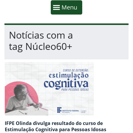
Início da navegação
Mostrar
Menu
Fim da navegação
Início do conteúdo
Notícias com a
tag Núcleo60+
IFPE Olinda divulga resultado do curso de
Estimulação Cognitiva para Pessoas Idosas