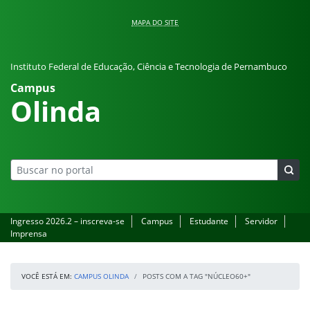
Pular para o conteúdo
MAPA DO SITE
Instituto Federal de Educação, Ciência e Tecnologia de Pernambuco
Campus
Olinda
Ingresso 2026.2 – inscreva-se
Campus
Estudante
Servidor
Imprensa
VOCÊ ESTÁ EM:
CAMPUS OLINDA
POSTS COM A TAG "NÚCLEO60+"