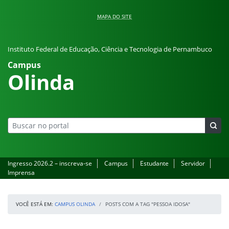
Pular para o conteúdo
MAPA DO SITE
Instituto Federal de Educação, Ciência e Tecnologia de Pernambuco
Campus
Olinda
Ingresso 2026.2 – inscreva-se
Campus
Estudante
Servidor
Imprensa
VOCÊ ESTÁ EM:
CAMPUS OLINDA
POSTS COM A TAG "PESSOA IDOSA"