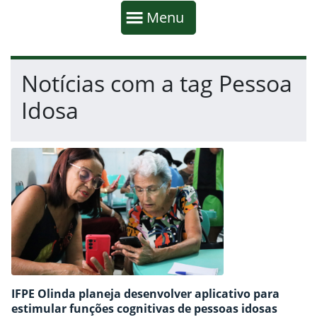
Início da navegação
Mostrar
Menu
Fim da navegação
Início do conteúdo
Notícias com a tag Pessoa
Idosa
IFPE Olinda planeja desenvolver aplicativo para
estimular funções cognitivas de pessoas idosas