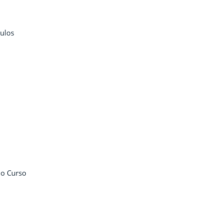
culos
do Curso