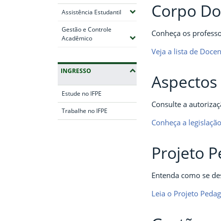
Corpo Do
(Expandir submenus)
Assistência Estudantil
Gestão e Controle
Conheça os professor
(Expandir submenus)
Acadêmico
Veja a lista de Doce
INGRESSO
Aspectos 
Estude no IFPE
Consulte a autorizaç
Trabalhe no IFPE
Conheça a legislaçã
Fim da navegação
Projeto 
Entenda como se des
Leia o Projeto Peda