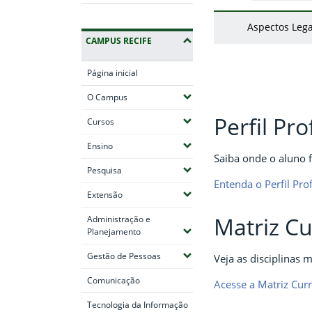
Aspectos Lega
CAMPUS RECIFE
Página inicial
(Expandir submenus)
O Campus
Perfil Pro
(Expandir submenus)
Cursos
(Expandir submenus)
Ensino
Saiba onde o aluno f
(Expandir submenus)
Pesquisa
Entenda o Perfil Prof
(Expandir submenus)
Extensão
Matriz Cu
Administração e
(Expandir submenus)
Planejamento
(Expandir submenus)
Gestão de Pessoas
Veja as disciplinas 
Comunicação
Acesse a Matriz Curr
Tecnologia da Informação