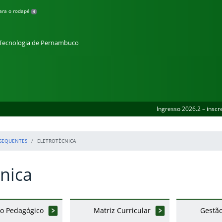
para o rodapé
4
e Tecnologia de Pernambuco
Ingresso 2026.2 – inscr
SEQUENTES
ELETROTÉCNICA
cnica
to Pedagógico
Matriz Curricular
Gestão
erior