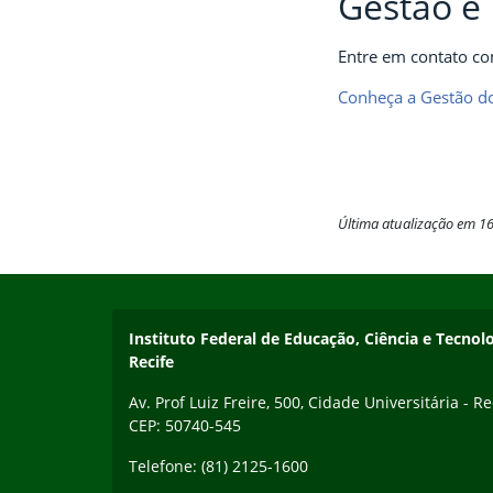
Gestão e 
Entre em contato co
Conheça a Gestão d
Última atualização em 1
Início do rodapé
Fim do conteúdo
Instituto Federal de Educação, Ciência e Tecn
Recife
Av. Prof Luiz Freire, 500, Cidade Universitária - Re
CEP: 50740-545
Telefone: (81) 2125-1600