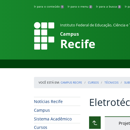
Pular para o conteúdo
Ir para o conteúdo
Ir para o menu
Ir para a busca
Ir 
1
2
3
Instituto Federal de Educação, Ciência 
Campus
Recife
VOCÊ ESTÁ EM:
CAMPUS RECIFE
CURSOS
TÉCNICOS
SUB
Eletroté
Início da navegação
Início do conteúdo
Notícias Recife
Campus
Sistema Acadêmico
Proje
Subir ao nível ant
Cursos