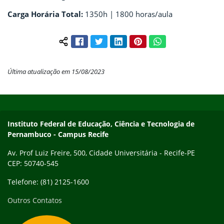
Carga Horária Total:
1350h | 1800 horas/aula
Facebook
Twitter
LinkedIn
Pinterest
WhatsApp
Compartilhar conteúdo:
Última atualização em 15/08/2023
Início do rodapé
Fim do conteúdo
Instituto Federal de Educação, Ciência e Tecnologia de
Pernambuco - Campus Recife
Av. Prof Luiz Freire, 500, Cidade Universitária - Recife-PE
CEP: 50740-545
Telefone: (81) 2125-1600
Outros Contatos