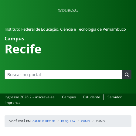
Pular para o conteúdo
MAPA DO SITE
Instituto Federal de Educação, Ciência e Tecnologia de Pernambuco
Campus
Recife
Ingresso 2026.2 – inscreva-se
Campus
Estudante
Servidor
Imprensa
VOCÊ ESTÁ EM:
CAMPUS RECIFE
PESQUISA
CHMD
CHMD