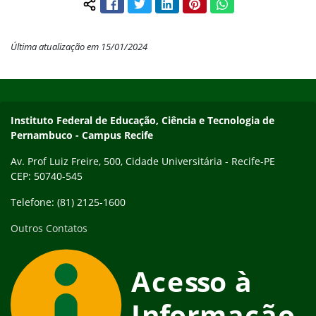
Facebook
Twitter
LinkedIn
Pinterest
WhatsApp
Compartilhar conteúdo:
Última atualização em 15/01/2024
Início do rodapé
Fim do conteúdo
Instituto Federal de Educação, Ciência e Tecnologia de
Pernambuco - Campus Recife
Av. Prof Luiz Freire, 500, Cidade Universitária - Recife-PE
CEP: 50740-545
Telefone: (81) 2125-1600
Outros Contatos