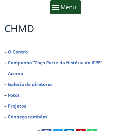
Início da navegação
Mostrar
Menu
CHMD
Fim da navegação
Início do conteúdo
–
O Centro
–
Campanha “Faço Parte da História do IFPE”
–
Acervo
–
Galeria de diretores
–
Fotos
–
Projetos
–
Conheça também