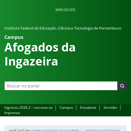
Pular para o conteúdo
MAPA DO SITE
Instituto Federal de Educação, Ciência e Tecnologia de Pernambuco
Campus
Afogados da
Ingazeira
Ingresso 2026.2 – inscreva-se
Campus
Estudante
Servidor
Imprensa
VOCÊ ESTÁ EM:
CAMPUS AFOGADOS DA INGAZEIRA
ASSISTÊNCIA ESTUDANTIL