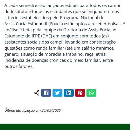
A cada semestre são lançados editais para todos os campi
do Instituto e todos os estudantes que se enquadrem nos
critérios estabelecidos pelo Programa Nacional de
Assistência Estudantil (Pnaes) estão aptos a receber bolsas. A
análise é feita pela equipe da Diretoria de Assistência ao
Estudante do IFPE (DAE) em conjunto com todos (as)
assistentes sociais dos campi, levando em consideração
questões como renda familiar (até um salário mínimo),
gênero, situação de moradia e trabalho, raça, etnia,
incidência de doenças crônicas do meio familiar, entre
outros fatores.
Facebook
Twitter
LinkedIn
Pinterest
WhatsApp
Compartilhar conteúdo:
Última atualização em 25/03/2026
Início do rodapé
Fim do conteúdo