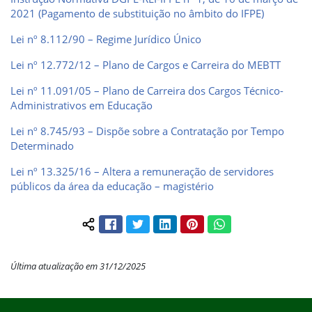
2021 (Pagamento de substituição no âmbito do IFPE)
Lei nº 8.112/90 – Regime Jurídico Único
Lei nº 12.772/12 – Plano de Cargos e Carreira do MEBTT
Lei nº 11.091/05 – Plano de Carreira dos Cargos Técnico-
Administrativos em Educação
Lei nº 8.745/93 – Dispõe sobre a Contratação por Tempo
Determinado
Lei nº 13.325/16 – Altera a remuneração de servidores
públicos da área da educação – magistério
Facebook
Twitter
LinkedIn
Pinterest
WhatsApp
Compartilhar conteúdo:
Última atualização em 31/12/2025
Início do rodapé
Fim do conteúdo