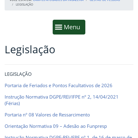
LEGISLAÇÃO
Início da navegação
Mostrar
Menu
Legislação
Fim da navegação
Início do conteúdo
LEGISLAÇÃO
Portaria de Feriados e Pontos Facultativos de 2026
Instrução Normativa DGPE/REI/IFPE nº 2, 14/04/2021
(Férias)
Portaria nº 08 Valores de Ressarcimento
Orientação Normativa 09 – Adesão ao Funpresp
Instrução Normativa DGPE-REI-IFPE nº 1, de 16 de março de