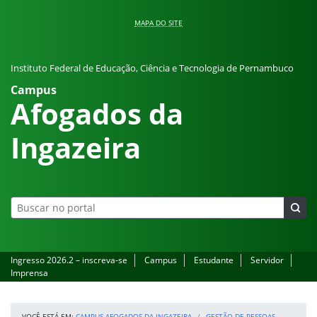
Pular para o conteúdo
MAPA DO SITE
Instituto Federal de Educação, Ciência e Tecnologia de Pernambuco
Campus
Afogados da
Ingazeira
Ingresso 2026.2 – inscreva-se
Campus
Estudante
Servidor
Imprensa
VOCÊ ESTÁ EM:
CAMPUS AFOGADOS DA INGAZEIRA
GESTÃO DE PESSOAS