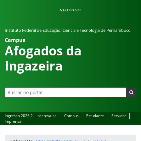
Pular para o conteúdo
MAPA DO SITE
Instituto Federal de Educação, Ciência e Tecnologia de Pernambuco
Campus
Afogados da
Ingazeira
Ingresso 2026.2 – inscreva-se
Campus
Estudante
Servidor
Imprensa
VOCÊ ESTÁ EM:
CAMPUS AFOGADOS DA INGAZEIRA
PESQUISA