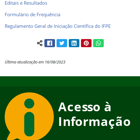
Editais e Resultados
Formulário de Frequência
Regulamento Geral de Iniciação Científica do IFPE
Facebook
Twitter
LinkedIn
Pinterest
WhatsApp
Compartilhar conteúdo:
Última atualização em 16/08/2023
Início do rodapé
Fim do conteúdo