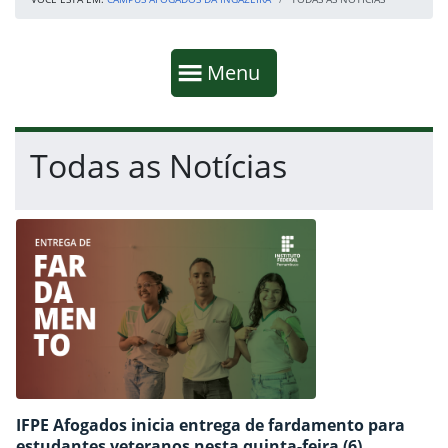
Início da navegação
Mostrar
Menu
Fim da navegação
Início do conteúdo
Todas as Notícias
IFPE Afogados inicia entrega de fardamento para
estudantes veteranos nesta quinta-feira (6)