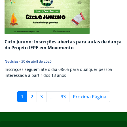
Ciclo Junino: Inscrições abertas para aulas de dança
do Projeto IFPE em Movimento
Notícias
-
30 de abril de 2026
Inscrições seguem até o dia 08/05 para qualquer pessoa
interessada a partir dos 13 anos
1
2
3
…
93
Próxima Página
Início do rodapé
Fim do conteúdo