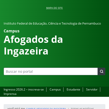
Pular para o conteúdo
MAPA DO SITE
Instituto Federal de Educação, Ciência e Tecnologia de Pernambuco
Campus
Afogados da
Ingazeira
Ingresso 2026.2 – inscreva-se
Campus
Estudante
Servidor
Imprensa
VOCÊ ESTÁ EM:
CAMPUS AFOGADOS DA INGAZEIRA
TODAS AS NOTÍCIAS