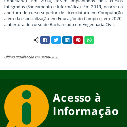
Confeitaria). Em 2014, foram implantados dois cursos
integrados (Saneamento e Informática). Em 2019, ocorreu a
abertura do curso superior de Licenciatura em Computação
além da especialização em Educação do Campo e, em 2020,
a abertura do curso de Bacharelado em Engenharia Civil.
Facebook
Twitter
LinkedIn
Pinterest
WhatsApp
Compartilhar conteúdo:
Última atualização em 04/08/2025
Início do rodapé
Fim do conteúdo