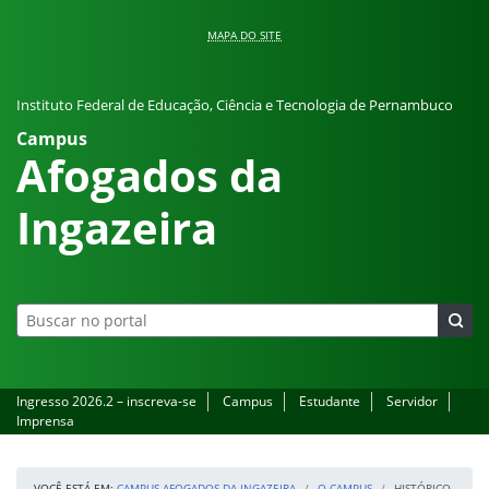
Pular para o conteúdo
MAPA DO SITE
Instituto Federal de Educação, Ciência e Tecnologia de Pernambuco
Campus
Afogados da
Ingazeira
Ingresso 2026.2 – inscreva-se
Campus
Estudante
Servidor
Imprensa
VOCÊ ESTÁ EM:
CAMPUS AFOGADOS DA INGAZEIRA
O CAMPUS
HISTÓRICO