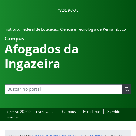
Pular para o conteúdo
MAPA DO SITE
Instituto Federal de Educação, Ciência e Tecnologia de Pernambuco
Campus
Afogados da
Ingazeira
Ingresso 2026.2 – inscreva-se
Campus
Estudante
Servidor
Imprensa
VOCÊ ESTÁ EM:
CAMPUS AFOGADOS DA INGAZEIRA
PESQUISA
PROJETOS