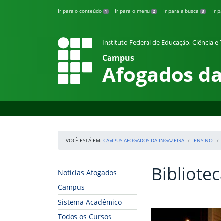
Pular para o conteúdo
Ir para o conteúdo
Ir para o menu
Ir para a busca
Ir 
1
2
3
Instituto Federal de Educação, Ciência 
Campus
Afogados da
VOCÊ ESTÁ EM:
CAMPUS AFOGADOS DA INGAZEIRA
ENSINO
Bibliote
Início da navegação
Início do conteúdo
Notícias Afogados
Campus
Sistema Acadêmico
Todos os Cursos