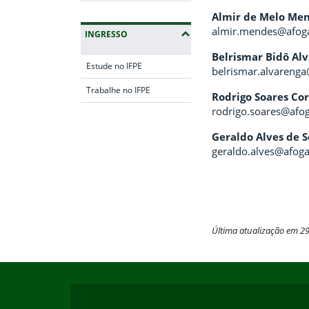
Almir de Melo Me
almir.mendes@afoga
INGRESSO
Belrismar Bidô Al
Estude no IFPE
belrismar.alvarenga
Trabalhe no IFPE
Rodrigo Soares Co
rodrigo.soares@afog
Fim da navegação
Geraldo Alves de 
geraldo.alves@afoga
Última atualização em 2
Início do rodapé
Fim do conteúdo