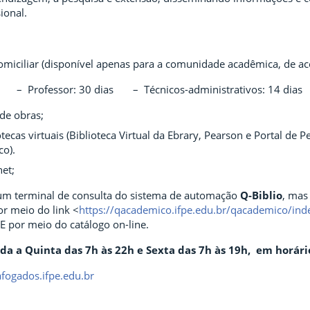
ional.
miciliar (disponível apenas para a comunidade acadêmica, de ac
s – Professor: 30 dias – Técnicos-administrativos: 14 dias
 de obras;
otecas virtuais (Biblioteca Virtual da Ebrary, Pearson e Portal de
co).
net;
 um terminal de consulta do sistema de automação
Q-Biblio
, mas
or meio do link <
https://qacademico.ifpe.edu.br/qacademico/in
E por meio do catálogo on-line.
da a Quinta das 7h às 22h e
Sexta das 7h às 19h,
em horári
fogados.ifpe.edu.br