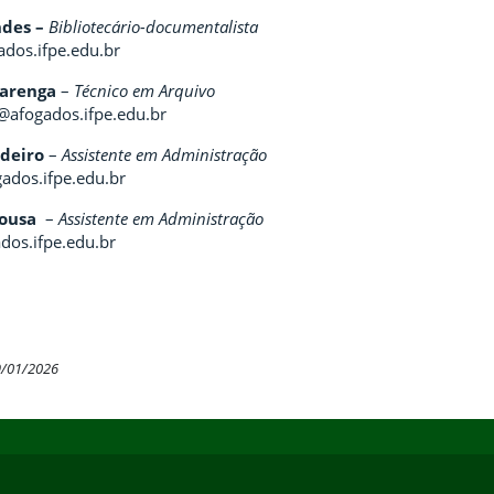
ndes
–
B
ibliotecário-documentalista
dos.ifpe.edu.br
varenga
–
Técnico em Arquivo
@afogados.ifpe.edu.br
rdeiro
–
Assistente em Administração
ados.ifpe.edu.br
Sousa
–
Assistente em Administração
dos.ifpe.edu.br
9/01/2026