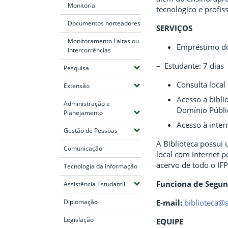
Monitoria
tecnológico e profiss
Documentos norteadores
SERVIÇOS
Monitoramento Faltas ou
Empréstimo do
Intercorrências
–
Estudante: 7 dia
(Expandir submenus)
Pesquisa
Consulta local
(Expandir submenus)
Extensão
Acesso a bibli
Administração e
Domínio Públi
(Expandir submenus)
Planejamento
Acesso à inter
(Expandir submenus)
Gestão de Pessoas
A Biblioteca possui
Comunicação
local com internet p
acervo de todo o IFP
Tecnologia da Informação
Funciona de Segun
(Expandir submenus)
Assistência Estudantil
Diplomação
E-mail:
biblioteca@a
Legislação
EQUIPE