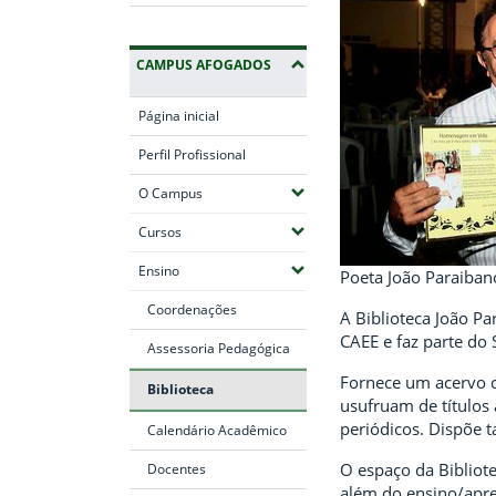
CAMPUS AFOGADOS
Página inicial
Perfil Profissional
(Expandir submenus)
O Campus
(Expandir submenus)
Cursos
(Expandir submenus)
Ensino
Poeta João Paraiba
Coordenações
A Biblioteca João Pa
CAEE e faz parte do 
Assessoria Pedagógica
Fornece um acervo c
Biblioteca
usufruam de títulos 
periódicos. Dispõe 
Calendário Acadêmico
O espaço da Bibliot
Docentes
além do ensino/apre