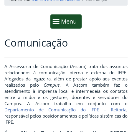
Início da navegação
Mostrar
Menu
Comunicação
Fim da navegação
Início do conteúdo
A Assessoria de Comunicação (Ascom) trata dos assuntos
relacionados à comunicação interna e externa do IFPE-
Afogados da Ingazeira, além de prestar apoio aos eventos
realizados pelo
Campus
. A Ascom também faz o
atendimento à imprensa local e intermedeia os contatos
entre a mídia e os gestores, docentes e servidores do
Campus. A Ascom trabalha em conjunto com o
Departamento de Comunicação do IFPE – Reitoria
,
responsável pelos posicionamentos e políticas sistêmicas do
IFPE.