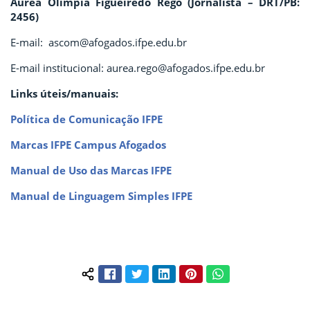
Áurea Olimpia Figueiredo Rêgo (Jornalista – DRT/PB:
2456)
E-mail: ascom@afogados.ifpe.edu.br
E-mail institucional: aurea.rego@afogados.ifpe.edu.br
Links úteis/manuais:
Política de Comunicação IFPE
Marcas IFPE Campus Afogados
Manual de Uso das Marcas IFPE
Manual de Linguagem Simples IFPE
Facebook
Twitter
LinkedIn
Pinterest
WhatsApp
Compartilhar conteúdo: