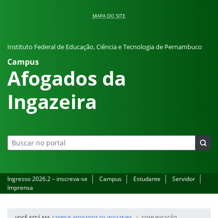
Pular para o conteúdo
MAPA DO SITE
Instituto Federal de Educação, Ciência e Tecnologia de Pernambuco
Campus
Afogados da
Ingazeira
Ingresso 2026.2 – inscreva-se
Campus
Estudante
Servidor
Imprensa
VOCÊ ESTÁ EM:
CAMPUS AFOGADOS DA INGAZEIRA
COMUNICAÇÃO