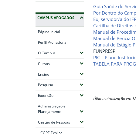
Guia Saúde do Serv
Por Dentro do Campu
CAMPUS AFOGADOS
Eu, servidor/a do IF
Cartilha de Direitos
Manual de Procedi
Página inicial
Manual de Perícia Of
Perfil Profissional
Manual de Estágio P
FUNPRESP
(Expandir submenus)
O Campus
PIC – Plano Instituc
(Expandir submenus)
TABELA PARA PROG
Cursos
(Expandir submenus)
Ensino
(Expandir submenus)
Pesquisa
(Expandir submenus)
Extensão
Última atualização em 1
Administração e
Fim do conteúdo
(Expandir submenus)
Planejamento
(Expandir submenus)
Gestão de Pessoas
CGPE Explica