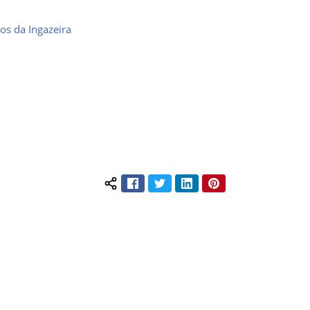
os da Ingazeira
Facebook
Twitter
LinkedIn
Pinterest
Compartilhar conteúdo: