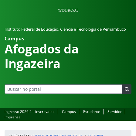
Pular para o conteúdo
MAPA DO SITE
Instituto Federal de Educação, Ciência e Tecnologia de Pernambuco
Campus
Afogados da
Ingazeira
Ingresso 2026.2 – inscreva-se
Campus
Estudante
Servidor
Imprensa
VOCÊ ESTÁ EM:
CAMPUS AFOGADOS DA INGAZEIRA
O CAMPUS