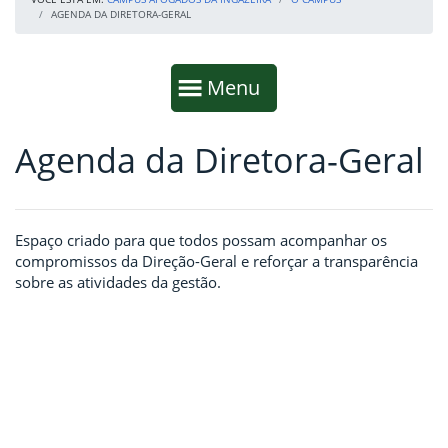
AGENDA DA DIRETORA-GERAL
Início da navegação
Mostrar
Menu
Agenda da Diretora-Geral
Fim da navegação
Início do conteúdo
Espaço criado para que todos possam acompanhar os
compromissos da Direção-Geral e reforçar a transparência
sobre as atividades da gestão.