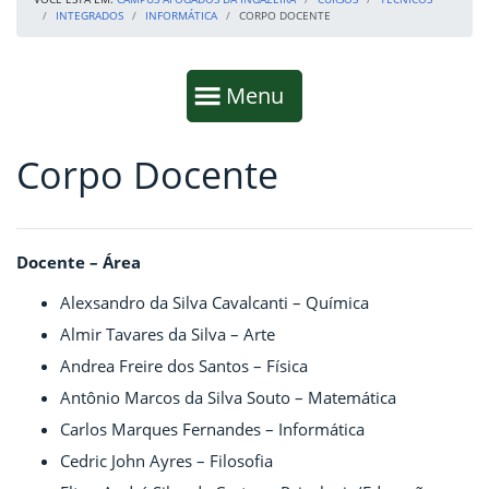
INTEGRADOS
INFORMÁTICA
CORPO DOCENTE
Início da navegação
Mostrar
Menu
Corpo Docente
Fim da navegação
Início do conteúdo
Docente – Área
Alexsandro da Silva Cavalcanti – Química
Almir Tavares da Silva – Arte
Andrea Freire dos Santos – Física
Antônio Marcos da Silva Souto – Matemática
Carlos Marques Fernandes – Informática
Cedric John Ayres – Filosofia