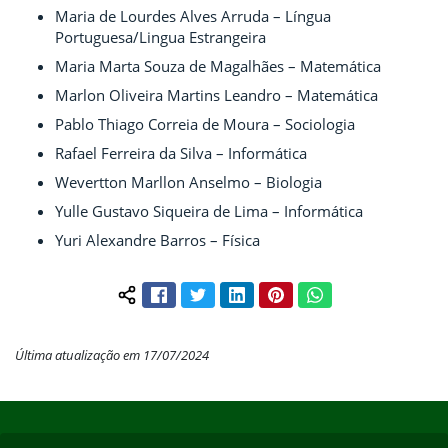
Maria de Lourdes Alves Arruda – Língua
Portuguesa/Lingua Estrangeira
Maria Marta Souza de Magalhães – Matemática
Marlon Oliveira Martins Leandro – Matemática
Pablo Thiago Correia de Moura – Sociologia
Rafael Ferreira da Silva – Informática
Wevertton Marllon Anselmo – Biologia
Yulle Gustavo Siqueira de Lima – Informática
Yuri Alexandre Barros – Física
Facebook
Twitter
LinkedIn
Pinterest
WhatsApp
Compartilhar conteúdo:
Última atualização em 17/07/2024
Início do rodapé
Fim do conteúdo