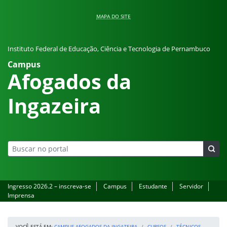
Pular para o conteúdo
MAPA DO SITE
Instituto Federal de Educação, Ciência e Tecnologia de Pernambuco
Campus
Afogados da
Ingazeira
Ingresso 2026.2 – inscreva-se
Campus
Estudante
Servidor
Imprensa
VOCÊ ESTÁ EM:
CAMPUS AFOGADOS DA INGAZEIRA
CURSOS
TÉCNICOS