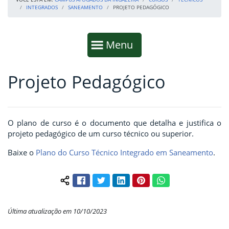
INTEGRADOS
SANEAMENTO
PROJETO PEDAGÓGICO
Início da navegação
Mostrar
Menu
Projeto Pedagógico
Fim da navegação
Início do conteúdo
O plano de curso é o documento que detalha e justifica o
projeto pedagógico de um curso técnico ou superior.
Baixe o
Plano do Curso Técnico Integrado em Saneamento
.
Facebook
Twitter
LinkedIn
Pinterest
WhatsApp
Compartilhar conteúdo:
Última atualização em 10/10/2023