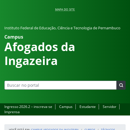
Pular para o conteúdo
MAPA DO SITE
Instituto Federal de Educação, Ciência e Tecnologia de Pernambuco
Campus
Afogados da
Ingazeira
Ingresso 2026.2 – inscreva-se
Campus
Estudante
Servidor
Imprensa
VOCÊ ESTÁ EM:
CAMPUS AFOGADOS DA INGAZEIRA
CURSOS
TÉCNICOS