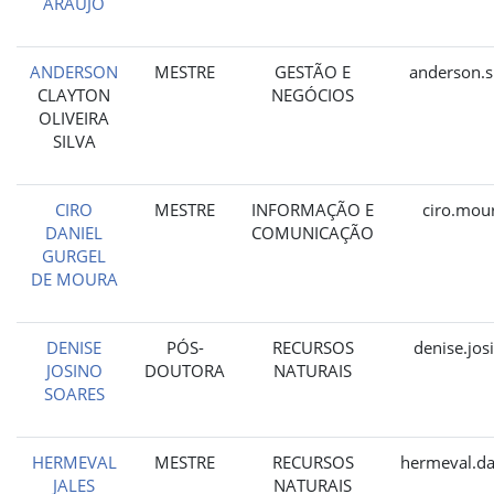
ARAÚJO
ANDERSON
MESTRE
GESTÃO E
anderson.s
CLAYTON
NEGÓCIOS
OLIVEIRA
SILVA
CIRO
MESTRE
INFORMAÇÃO E
ciro.mou
DANIEL
COMUNICAÇÃO
GURGEL
DE MOURA
DENISE
PÓS-
RECURSOS
denise.jos
JOSINO
DOUTORA
NATURAIS
SOARES
HERMEVAL
MESTRE
RECURSOS
hermeval.da
JALES
NATURAIS