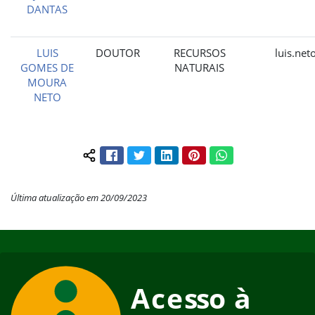
DANTAS
LUIS
DOUTOR
RECURSOS
luis.ne
GOMES DE
NATURAIS
MOURA
NETO
Facebook
Twitter
LinkedIn
Pinterest
WhatsApp
Compartilhar conteúdo:
Última atualização em 20/09/2023
Início do rodapé
Fim do conteúdo