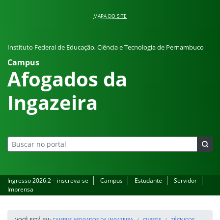
Pular para o conteúdo
MAPA DO SITE
Instituto Federal de Educação, Ciência e Tecnologia de Pernambuco
Campus
Afogados da
Ingazeira
Ingresso 2026.2 – inscreva-se
Campus
Estudante
Servidor
Imprensa
VOCÊ ESTÁ EM:
CAMPUS AFOGADOS DA INGAZEIRA
CURSOS
TÉCNICOS