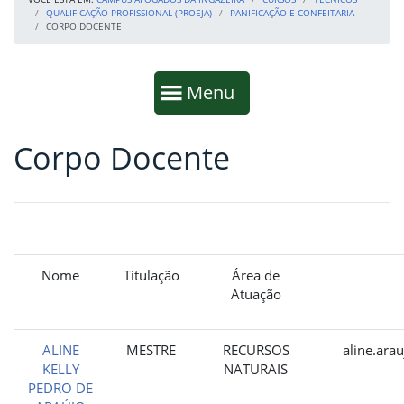
QUALIFICAÇÃO PROFISSIONAL (PROEJA)
PANIFICAÇÃO E CONFEITARIA
CORPO DOCENTE
Início da navegação
Mostrar
Menu
Corpo Docente
Fim da navegação
Início do conteúdo
Nome
Titulação
Área de
Atuação
ALINE
MESTRE
RECURSOS
aline.ara
KELLY
NATURAIS
PEDRO DE