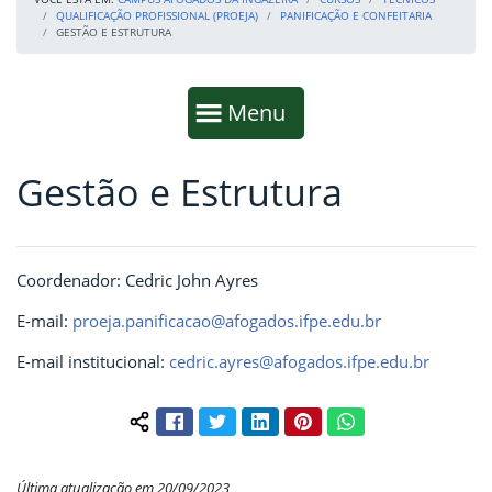
QUALIFICAÇÃO PROFISSIONAL (PROEJA)
PANIFICAÇÃO E CONFEITARIA
GESTÃO E ESTRUTURA
Início da navegação
Mostrar
Menu
Gestão e Estrutura
Fim da navegação
Início do conteúdo
Coordenador: Cedric John Ayres
E-mail:
proeja.panificacao@afogados.ifpe.edu.br
E-mail institucional:
cedric.ayres@afogados.ifpe.edu.br
Facebook
Twitter
LinkedIn
Pinterest
WhatsApp
Compartilhar conteúdo:
Última atualização em 20/09/2023