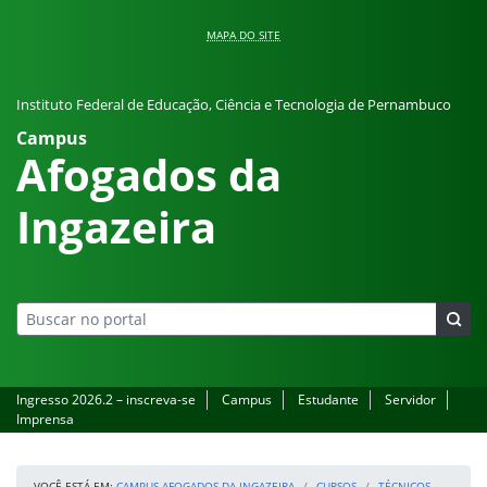
Pular para o conteúdo
MAPA DO SITE
Instituto Federal de Educação, Ciência e Tecnologia de Pernambuco
Campus
Afogados da
Ingazeira
Ingresso 2026.2 – inscreva-se
Campus
Estudante
Servidor
Imprensa
VOCÊ ESTÁ EM:
CAMPUS AFOGADOS DA INGAZEIRA
CURSOS
TÉCNICOS