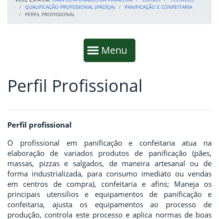
QUALIFICAÇÃO PROFISSIONAL (PROEJA)
PANIFICAÇÃO E CONFEITARIA
PERFIL PROFISSIONAL
Início da navegação
Mostrar
Menu
Perfil Profissional
Fim da navegação
Início do conteúdo
Perfil profissional
O profissional em panificação e confeitaria atua na
elaboração de variados produtos de panificação (pães,
massas, pizzas e salgados, de maneira artesanal ou de
forma industrializada, para consumo imediato ou vendas
em centros de compra), confeitaria e afins; Maneja os
principais utensílios e equipamentos de panificação e
confeitaria, ajusta os equipamentos ao processo de
produção, controla este processo e aplica normas de boas