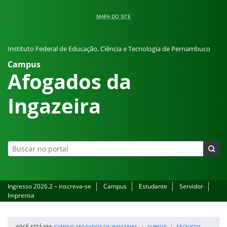
Pular para o conteúdo
MAPA DO SITE
Instituto Federal de Educação, Ciência e Tecnologia de Pernambuco
Campus
Afogados da
Ingazeira
Ingresso 2026.2 – inscreva-se
Campus
Estudante
Servidor
Imprensa
VOCÊ ESTÁ EM:
CAMPUS AFOGADOS DA INGAZEIRA
CURSOS
TÉCNICOS