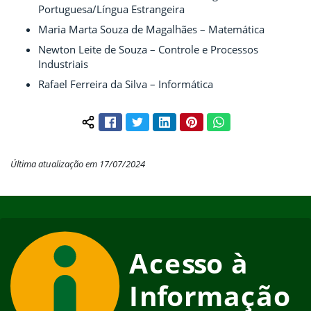
Portuguesa/Língua Estrangeira
Maria Marta Souza de Magalhães – Matemática
Newton Leite de Souza – Controle e Processos
Industriais
Rafael Ferreira da Silva – Informática
Facebook
Twitter
LinkedIn
Pinterest
WhatsApp
Compartilhar conteúdo:
Última atualização em 17/07/2024
Início do rodapé
Fim do conteúdo