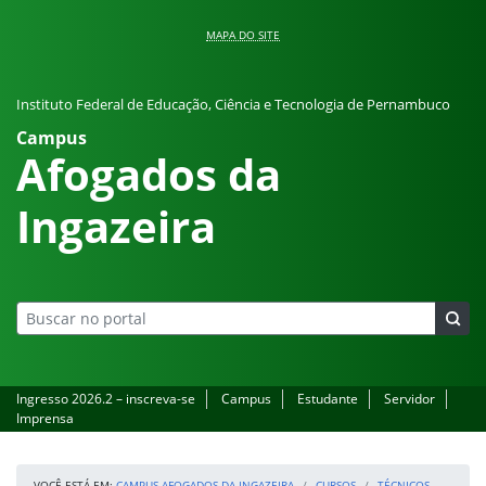
Pular para o conteúdo
MAPA DO SITE
Instituto Federal de Educação, Ciência e Tecnologia de Pernambuco
Campus
Afogados da
Ingazeira
Ingresso 2026.2 – inscreva-se
Campus
Estudante
Servidor
Imprensa
VOCÊ ESTÁ EM:
CAMPUS AFOGADOS DA INGAZEIRA
CURSOS
TÉCNICOS