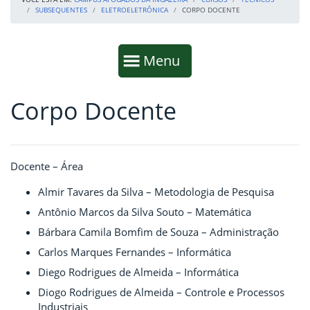
SUBSEQUENTES
ELETROELETRÔNICA
CORPO DOCENTE
Início da navegação
Mostrar
Menu
Corpo Docente
Fim da navegação
Início do conteúdo
Docente – Área
Almir Tavares da Silva – Metodologia de Pesquisa
Antônio Marcos da Silva Souto – Matemática
Bárbara Camila Bomfim de Souza – Administração
Carlos Marques Fernandes – Informática
Diego Rodrigues de Almeida – Informática
Diogo Rodrigues de Almeida – Controle e Processos
Industriais