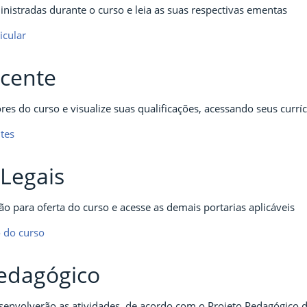
ministradas durante o curso e leia as suas respectivas ementas
icular
cente
es do curso e visualize suas qualificações, acessando seus currí
ntes
Legais
ão para oferta do curso e acesse as demais portarias aplicáveis
o do curso
Pedagógico
envolverão as atividades, de acordo com o Projeto Pedagógico 