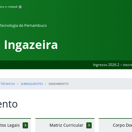
para o rodapé
4
e Tecnologia de Pernambuco
 Ingazeira
Ingresso 2026.2 – inscr
TÉCNICOS
SUBSEQUENTES
SANEAMENTO
ento
tos Legais
Matriz Curricular
Corpo Do
erior