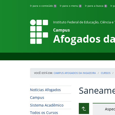
Pular para o conteúdo
Ir para o conteúdo
Ir para o menu
Ir para a busca
Ir 
1
2
3
Instituto Federal de Educação, Ciência 
Campus
Afogados da
VOCÊ ESTÁ EM:
CAMPUS AFOGADOS DA INGAZEIRA
CURSOS
Saneam
Início da navegação
Início do conteúdo
Notícias Afogados
Campus
Sistema Acadêmico
Aspec
Subir ao nível ant
Todos os Cursos