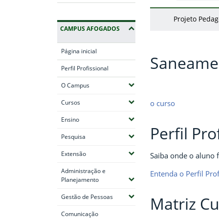
Projeto Pedag
CAMPUS AFOGADOS
Página inicial
Saneame
Perfil Profissional
(Expandir submenus)
O Campus
(Expandir submenus)
o curso
Cursos
(Expandir submenus)
Ensino
Perfil Pro
(Expandir submenus)
Pesquisa
(Expandir submenus)
Extensão
Saiba onde o aluno f
Administração e
Entenda o Perfil Prof
(Expandir submenus)
Planejamento
(Expandir submenus)
Gestão de Pessoas
Matriz Cu
Comunicação