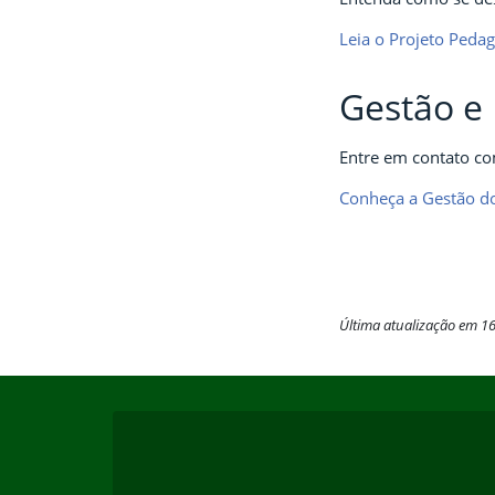
Leia o Projeto Peda
Gestão e 
Entre em contato co
Conheça a Gestão d
Última atualização em 1
Início do rodapé
Fim do conteúdo