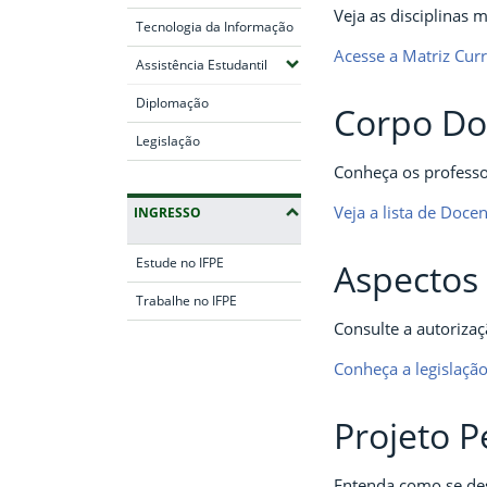
Veja as disciplinas 
Tecnologia da Informação
Acesse a Matriz Curr
(Expandir submenus)
Assistência Estudantil
Diplomação
Corpo Do
Legislação
Conheça os professor
Veja a lista de Doce
INGRESSO
Estude no IFPE
Aspectos 
Trabalhe no IFPE
Consulte a autorizaç
Fim da navegação
Conheça a legislaçã
Projeto 
Entenda como se des