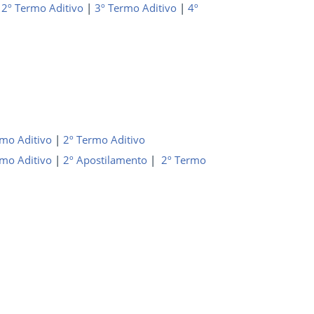
|
2º Termo Aditivo
|
3º Termo Aditivo
|
4
º
rmo Aditivo
|
2
º Termo Aditivo
rmo Aditivo
|
2º Apostilamento
|
2º Termo