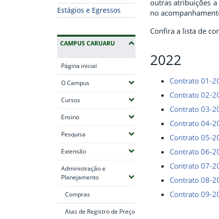
outras atribuições a
Estágios e Egressos
no acompanhamento
Confira a lista de c
CAMPUS CARUARU
2022
Página inicial
Contrato 01-2
(Expandir submenus)
O Campus
Contrato 02-2
(Expandir submenus)
Cursos
Contrato 03-2
(Expandir submenus)
Ensino
Contrato 04-2
(Expandir submenus)
Pesquisa
Contrato 05-2
(Expandir submenus)
Contrato 06-2
Extensão
Contrato 07-2
Administração e
(Expandir submenus)
Planejamento
Contrato 08-2
Contrato 09-2
Compras
Atas de Registro de Preço