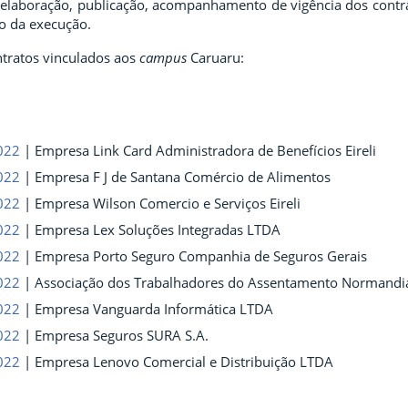
 elaboração,
publicação, acompanhamento de vigência dos contrat
 da execução.
ontratos vinculados aos
campus
Caruaru:
022
| Empresa Link Card Administradora de Benefícios Eireli
022
| Empresa F J de Santana Comércio de Alimentos
022
| Empresa Wilson Comercio e Serviços Eireli
022
| Empresa Lex Soluções Integradas LTDA
022
| Empresa Porto Seguro Companhia de Seguros Gerais
022
| Associação dos Trabalhadores do Assentamento Normandi
022
| Empresa Vanguarda Informática LTDA
022
| Empresa Seguros SURA S.A.
022
| Empresa Lenovo Comercial e Distribuição LTDA