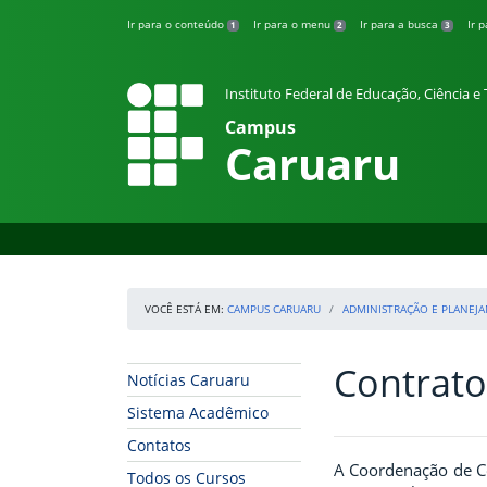
Pular para o conteúdo
Ir para o conteúdo
Ir para o menu
Ir para a busca
Ir 
1
2
3
Instituto Federal de Educação, Ciência 
Campus
Caruaru
VOCÊ ESTÁ EM:
CAMPUS CARUARU
ADMINISTRAÇÃO E PLANEJ
Contrato
Início da navegação
Início do conteúdo
Notícias Caruaru
Sistema Acadêmico
Contatos
A Coordenação de C
Todos os Cursos