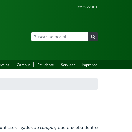
MAPA DO SITE
eva-se
Campus
Estudante
Servidor
Imprensa
contratos ligados ao
campus,
que engloba dentre