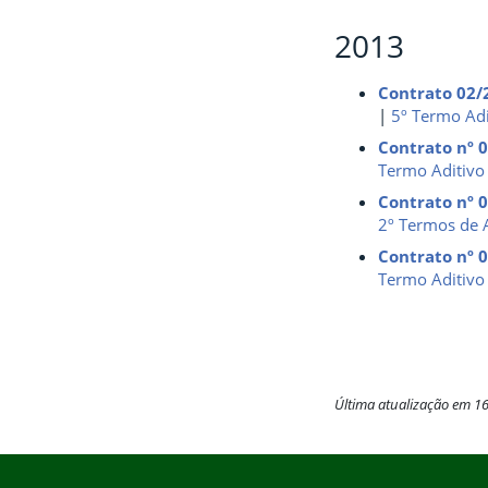
2013
Contrato 02/
|
5
º Termo Ad
Contrato nº 
Termo Aditivo
Contrato nº 
2º Termos de 
Contrato nº 
Termo Aditivo
Última atualização em 1
Início do rodapé
Fim do conteúdo