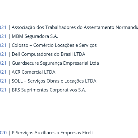
021
|
Associação dos Trabalhadores do Assentamento Normandi
021
| MBM Seguradora S.A.
021
| Colosso – Comércio Locações e Serviços
021
| Dell Computadores do Brasil LTDA
021
| Guardsecure Segurança Empresarial Ltda
021
| ACR Comercial LTDA
021
| SOLL – Serviços Obras e Locações LTDA
021
| BRS Suprimentos Corporativos S.A.
020
|
P Serviços Auxiliares a Empresas Eireli