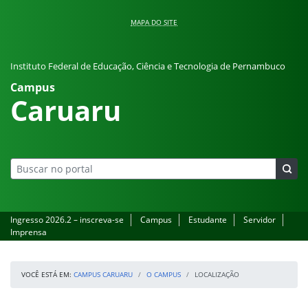
Pular para o conteúdo
MAPA DO SITE
Instituto Federal de Educação, Ciência e Tecnologia de Pernambuco
Campus
Caruaru
Ingresso 2026.2 – inscreva-se
Campus
Estudante
Servidor
Imprensa
VOCÊ ESTÁ EM:
CAMPUS CARUARU
O CAMPUS
LOCALIZAÇÃO