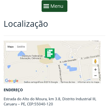
Início da navegação
Mostrar
Menu
Localização
Fim da navegação
Início do conteúdo
ENDEREÇO
Estrada do Alto do Moura, km 3.8, Distrito Industrial III,
Caruaru – PE, CEP:55040-120