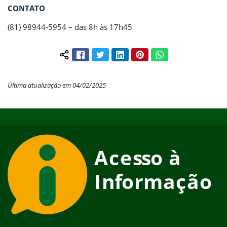
CONTATO
(81) 98944-5954 – das 8h às 17h45
Facebook
Twitter
LinkedIn
Pinterest
WhatsApp
Compartilhar conteúdo:
Última atualização em 04/02/2025
Início do rodapé
Fim do conteúdo