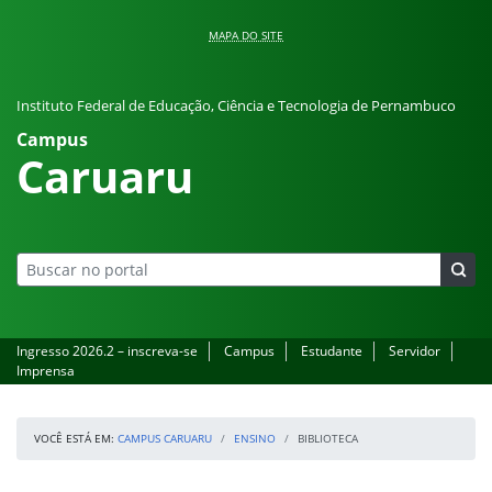
Pular para o conteúdo
MAPA DO SITE
Instituto Federal de Educação, Ciência e Tecnologia de Pernambuco
Campus
Caruaru
Ingresso 2026.2 – inscreva-se
Campus
Estudante
Servidor
Imprensa
VOCÊ ESTÁ EM:
CAMPUS CARUARU
ENSINO
BIBLIOTECA