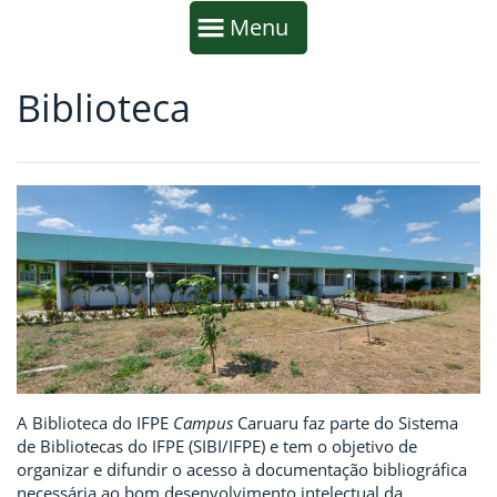
Início da navegação
Mostrar
Menu
Biblioteca
Fim da navegação
Início do conteúdo
A Biblioteca do IFPE
Campus
Caruaru faz parte do Sistema
de Bibliotecas do IFPE (SIBI/IFPE) e tem o objetivo de
organizar e difundir o acesso à documentação bibliográfica
necessária ao bom desenvolvimento intelectual da