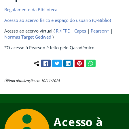
Regulamento da Biblioteca
Acesso ao acervo físico e espaço do usuário (Q-Biblio)
Acesso ao acervo virtual (
RI/IFPE
|
Capes
|
Pearson*
|
Normas Target Gedwed
)
*O acesso à Pearson é feito pelo Qacadêmico
Facebook
Twitter
LinkedIn
Pinterest
WhatsApp
Compartilhar conteúdo:
Última atualização em 10/11/2025
Início do rodapé
Fim do conteúdo