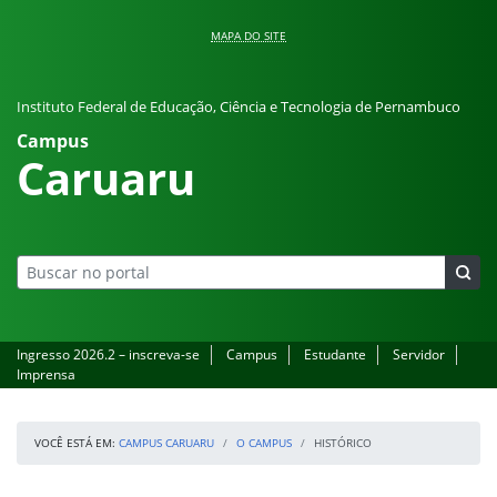
Pular para o conteúdo
MAPA DO SITE
Instituto Federal de Educação, Ciência e Tecnologia de Pernambuco
Campus
Caruaru
Ingresso 2026.2 – inscreva-se
Campus
Estudante
Servidor
Imprensa
VOCÊ ESTÁ EM:
CAMPUS CARUARU
O CAMPUS
HISTÓRICO