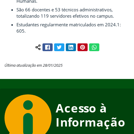
Humanas.
São 66 docentes e 53 técnicos administrativos,
totalizando 119 servidores efetivos no campus.
Estudantes regularmente matriculados em 2024.1:
605.
Facebook
Twitter
LinkedIn
Pinterest
WhatsApp
Compartilhar conteúdo:
Última atualização em 28/01/2025
Início do rodapé
Fim do conteúdo