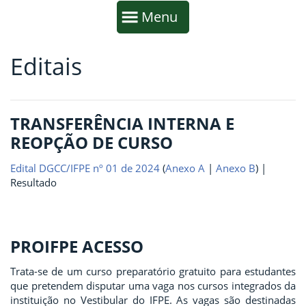
Início da navegação
Mostrar
Menu
Editais
Fim da navegação
Início do conteúdo
TRANSFERÊNCIA INTERNA E
REOPÇÃO DE CURSO
Edital DGCC/IFPE nº 01 de 2024
(
Anexo A
|
Anexo B
) |
Resultado
PROIFPE ACESSO
Trata-se de um curso preparatório gratuito para estudantes
que pretendem disputar uma vaga nos cursos integrados da
instituição no Vestibular do IFPE. As vagas são destinadas