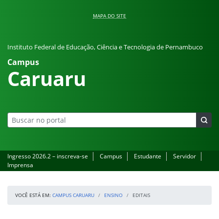
Pular para o conteúdo
MAPA DO SITE
Instituto Federal de Educação, Ciência e Tecnologia de Pernambuco
Campus
Caruaru
Ingresso 2026.2 – inscreva-se
Campus
Estudante
Servidor
Imprensa
VOCÊ ESTÁ EM:
CAMPUS CARUARU
ENSINO
EDITAIS