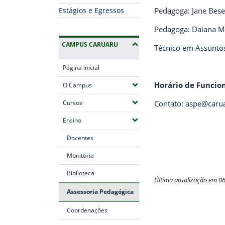
Pedagoga: Jane Bese
Estágios e Egressos
Pedagoga: Daiana Mo
CAMPUS CARUARU
Técnico em Assuntos
Página inicial
Horário de Funci
(Expandir submenus)
O Campus
(Expandir submenus)
Cursos
Contato: aspe@carua
(Expandir submenus)
Ensino
Docentes
Monitoria
Biblioteca
Última atualização em 0
Assessoria Pedagógica
Fim do conteúdo
Coordenações