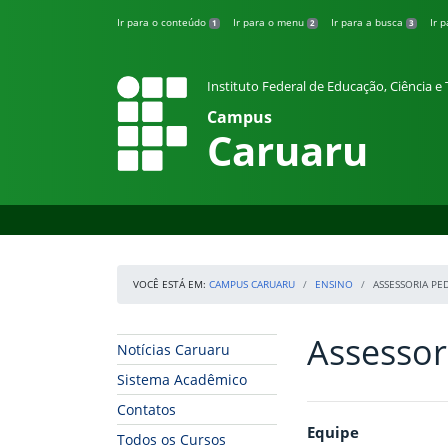
Pular para o conteúdo
Ir para o conteúdo
Ir para o menu
Ir para a busca
Ir 
1
2
3
Instituto Federal de Educação, Ciência 
Campus
Caruaru
VOCÊ ESTÁ EM:
CAMPUS CARUARU
ENSINO
ASSESSORIA PE
Assessor
Início da navegação
Início do conteúdo
Notícias Caruaru
Sistema Acadêmico
Contatos
Equipe
Todos os Cursos