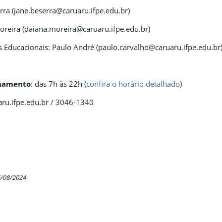
rra (jane.beserra@caruaru.ifpe.edu.br)
reira (daiana.moreira@caruaru.ifpe.edu.br)
 Educacionais: Paulo André (paulo.carvalho@caruaru.ifpe.edu.br
onamento
: das 7h às 22h (
confira o horário detalhado
)
ru.ifpe.edu.br / 3046-1340
6/08/2024