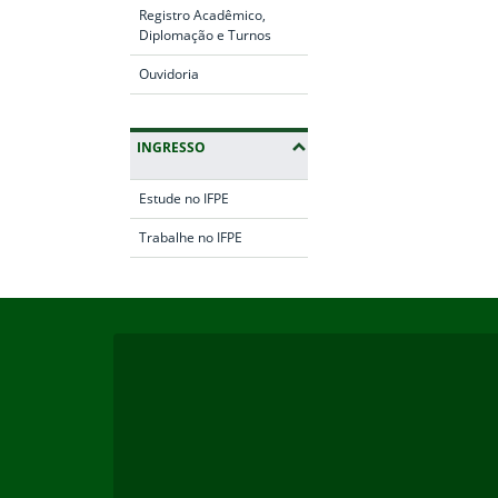
Registro Acadêmico,
Diplomação e Turnos
Ouvidoria
INGRESSO
Estude no IFPE
Trabalhe no IFPE
Início do rodapé
Fim da navegação