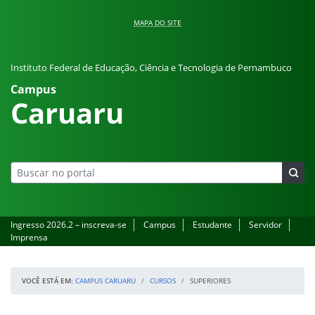
Pular para o conteúdo
MAPA DO SITE
Instituto Federal de Educação, Ciência e Tecnologia de Pernambuco
Campus
Caruaru
Ingresso 2026.2 – inscreva-se
Campus
Estudante
Servidor
Imprensa
VOCÊ ESTÁ EM:
CAMPUS CARUARU
CURSOS
SUPERIORES