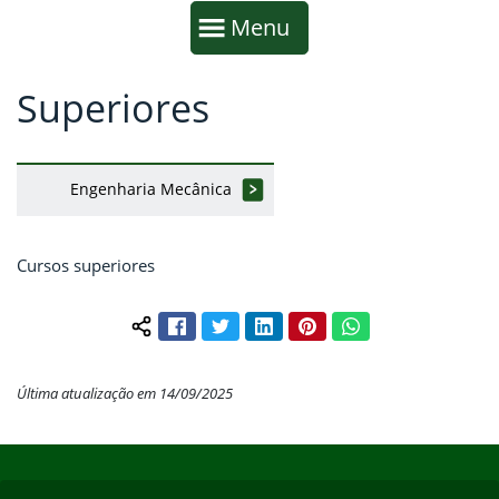
Início da navegação
Mostrar
Menu
Superiores
Fim da navegação
Início do conteúdo
Engenharia Mecânica
Cursos superiores
Facebook
Twitter
LinkedIn
Pinterest
WhatsApp
Compartilhar conteúdo:
Última atualização em 14/09/2025
Início do rodapé
Fim do conteúdo