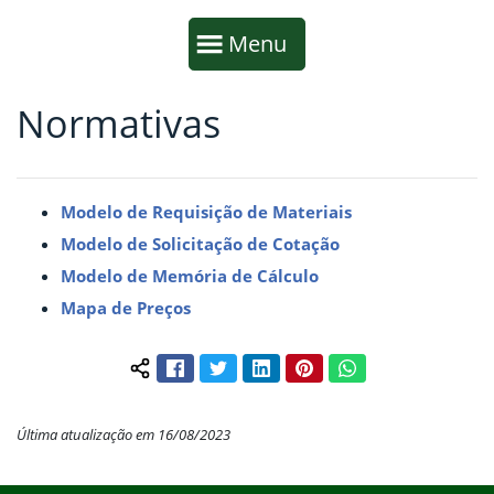
Início da navegação
Mostrar
Menu
Normativas
Fim da navegação
Início do conteúdo
Modelo de Requisição de Materiais
Modelo de Solicitação de Cotação
Modelo de Memória de Cálculo
Mapa de Preços
Facebook
Twitter
LinkedIn
Pinterest
WhatsApp
Compartilhar conteúdo:
Última atualização em 16/08/2023
Início do rodapé
Fim do conteúdo