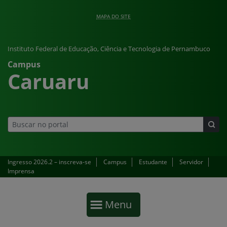
Pular para o conteúdo
modal-check
MAPA DO SITE
Instituto Federal de Educação, Ciência e Tecnologia de Pernambuco
Campus
Caruaru
Ingresso 2026.2 – inscreva-se
Campus
Estudante
Servidor
Imprensa
Início da navegação
Mostrar
Menu