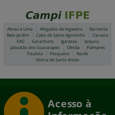
Abreu e Lima
Afogados da Ingazeira
Barreiros
Belo Jardim
Cabo de Santo Agostinho
Caruaru
EAD
Garanhuns
Igarassu
Ipojuca
Jaboatão dos Guararapes
Olinda
Palmares
Paulista
Pesqueira
Recife
Vitória de Santo Antão
Início do rodapé
Fim do conteúdo