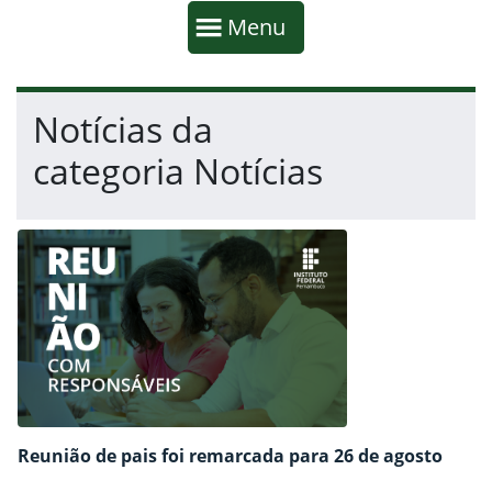
Início da navegação
Mostrar
Menu
Fim da navegação
Início do conteúdo
Notícias da
categoria Notícias
Reunião de pais foi remarcada para 26 de agosto