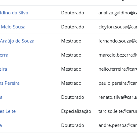
ldino da Silva
Doutorado
anailza.galdino@c
 Melo Sousa
Doutorado
cleyton.sousa@car
Araújo de Souza
Mestrado
fernando.souza@ca
erra
Mestrado
marcelo.bezerra@c
eira
Mestrado
nelio.ferreira@car
s Pereira
Mestrado
paulo.pereira@car
va
Doutorado
renato.silva@caru
es Leite
Especialização
tarciso.leite@caru
a
Doutorado
andre.pessoa@caru