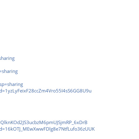
sharing
=sharing
sp=sharing
n?id=1yzLyFeixF28ccZm4Vro55I4sS6GG8U9u
id=1QlknKOd2JS3ucbzM6pmUJSjmRP_6xDrB
en?id=16kOTJ_MEwXwwFDlg8e7NtfLufo36zUUK