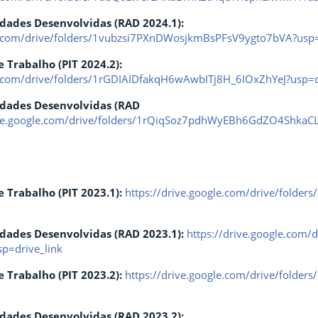
idades Desenvolvidas (RAD 2024.1):
le.com/drive/folders/1vubzsi7PXnDWosjkmBsPFsV9ygto7bVA?usp=
ndividual de Trabalho (PI
le.com/drive/folders/1rGDIAIDfakqH6wAwbITj8H_6IOxZhYeJ?usp=d
vidades Desenvolvidas (RAD
ive.google.com/drive/folders/1rQiqSoz7pdhWyEBh6GdZO4ShkaC
e Trabalho
(PIT 2023.1):
https://drive.google.com/drive/fold
idades Desenvolvidas (RAD 2023.1):
https://drive.google.com
p=drive_link
e Trabalho (PIT 2023.2):
https://drive.google.com/drive/fold
idades Desenvolvidas (RAD 2023.2):