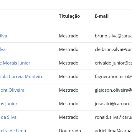
Titulação
E-mail
ilva
Mestrado
bruno.silva@carua
lva
Mestrado
cleibson.silva@car
de Morais Júnior
Mestrado
erivaldo.junior@c
dola Correia Monteiro
Mestrado
fagner.monteiro@c
ont Oliveira
Mestrado
gleidson.oliveira@
os Júnior
Mestrado
jose.alci@caruaru.
da Silva
Mestrado
ronald.silva@caru
reira de Lima
Doutorado
adriel.lima@carua