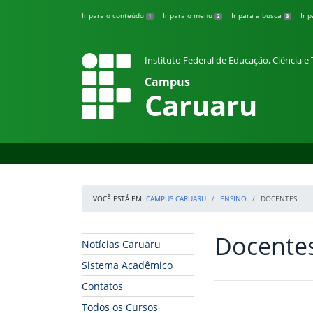
Pular para o conteúdo
Ir para o conteúdo
Ir para o menu
Ir para a busca
Ir 
1
2
3
Instituto Federal de Educação, Ciência 
Campus
Caruaru
VOCÊ ESTÁ EM:
CAMPUS CARUARU
ENSINO
DOCENTES
Docente
Início da navegação
Início do conteúdo
Notícias Caruaru
Sistema Acadêmico
Contatos
Todos os Cursos