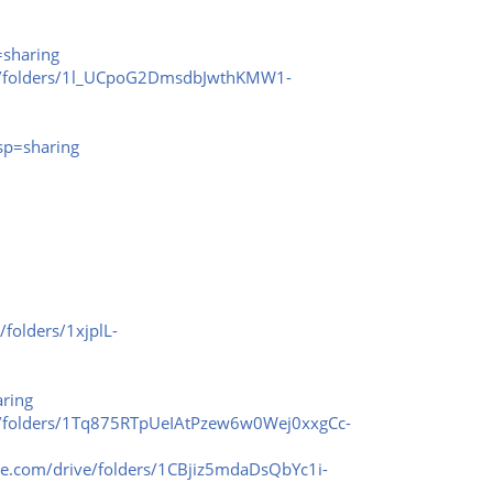
=sharing
ive/folders/1l_UCpoG2DmsdbJwthKMW1-
sp=sharing
/folders/1xjplL-
aring
ve/folders/1Tq875RTpUeIAtPzew6w0Wej0xxgCc-
gle.com/drive/folders/1CBjiz5mdaDsQbYc1i-