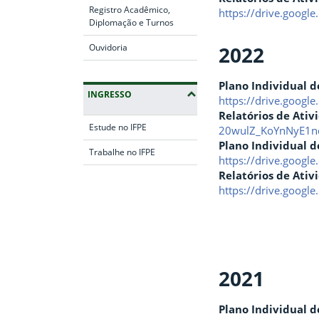
Registro Acadêmico,
https://drive.goog
Diplomação e Turnos
Ouvidoria
2022
Plano Individual d
INGRESSO
https://drive.goo
Relatórios de Ativ
Estude no IFPE
20wulZ_KoYnNyE1n
Plano Individual d
Trabalhe no IFPE
https://drive.goog
Relatórios de Ativ
Fim da navegação
https://drive.goog
2021
Plano Individual d