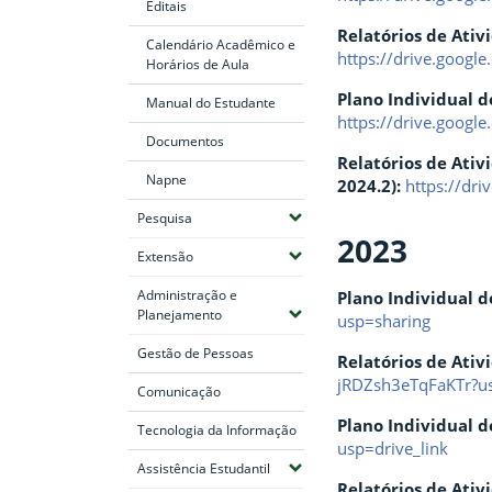
Editais
Relatórios de Ativ
Calendário Acadêmico e
https://drive.goog
Horários de Aula
Plano I
Manual do Estudante
https://drive.goog
Documentos
Relatórios de Ati
Napne
2024.2):
https://dr
(Expandir submenus)
Pesquisa
2023
(Expandir submenus)
Extensão
Administração e
Plano Individual d
(Expandir submenus)
Planejamento
usp=sharing
Gestão de Pessoas
Relatórios de Ativ
jRDZsh3eTqFaKTr?us
Comunicação
Plano Individual d
Tecnologia da Informação
usp=drive_link
(Expandir submenus)
Assistência Estudantil
Relatórios de Ativ