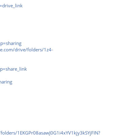
drive_link
p=sharing
le.com/drive/folders/1z4-
p=share_link
haring
ve/folders/1EKGPr08asawJ0G1i4xYV1kjy3kSYjFIN?