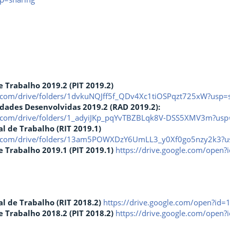
e Trabalho 2019.2 (PIT 2019.2)
le.com/drive/folders/1dvkuNQJff5f_QDv4Xc1tiOSPqzt725xW?usp=
vidades Desenvolvidas
2019.2 (
RAD
2019.2):
le.com/drive/folders/1_adyiJKp_pqYvTBZBLqk8V-DSS5XMV3m?usp
al de Trabalho (RIT 2019.1)
gle.com/drive/folders/13am5POWXDzY6UmLL3_y0Xf0go5nzy2k3?u
e Trabalho 2019.1 (PIT 2019.1)
https://drive.google.com/ope
al de Trabalho (RIT 2018.2)
https://drive.google.com/open?
e Trabalho 2018.2 (PIT 2018.2)
https://drive.google.com/op