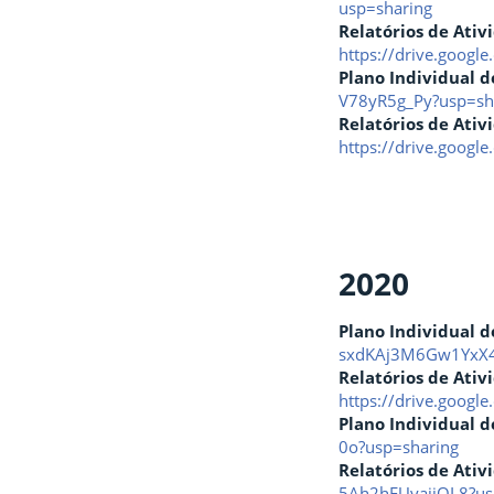
usp=sharing
Relatórios de Ati
https://drive.goog
Plano Individual d
V78yR5g_Py?usp=sh
Relatórios de Ati
https://drive.goo
2020
Plano Individual d
sxdKAj3M6Gw1YxX4
Relatórios de Ati
https://drive.googl
Plano Individual d
0o?usp=sharing
Relatórios de Ati
5Ah2hFUyaiiQL8?us