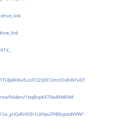
drive_link
T 2024.2):
rive_link
L61V_
ers/1TL8p8H6vfLzxFCt2Q0l12mclOs8sN7uD?
/drive/folders/1bqBopKX70w8kN89M-
ers/12e_yUQdfv9Qh1L8AJw2PIB0zpstdVifW?