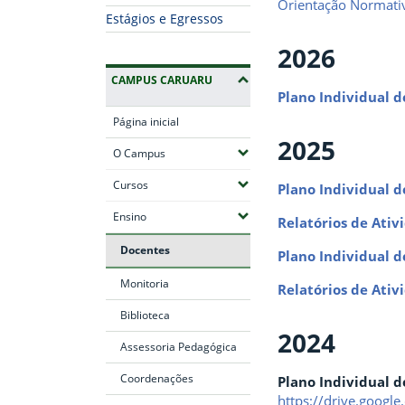
Orientação Normati
Estágios e Egressos
2026
CAMPUS CARUARU
Plano Individual d
Página inicial
2025
(Expandir submenus)
O Campus
(Expandir submenus)
Cursos
Plano Individual d
(Expandir submenus)
Ensino
Relatórios de Ativ
Docentes
Plano Individual d
Monitoria
Relatórios de Ativ
Biblioteca
2024
Assessoria Pedagógica
Coordenações
Plano Individual d
https://drive.goog