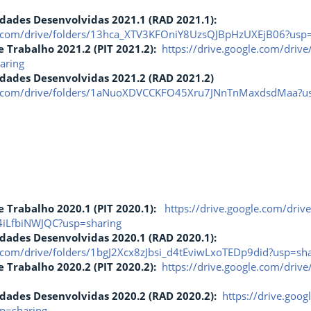
vidades Desenvolvidas
2021.1 (
RAD
2021.1):
le.com/drive/folders/13hca_XTV3KFOniY8UzsQJBpHzUXEjB06?usp
e Trabalho 2021.2 (
PIT
2021.2):
https://drive.google.com/dr
aring
vidades Desenvolvidas
2021.2 (RAD 2021.2)
gle.com/drive/folders/1aNuoXDVCCKFO45Xru7JNnTnMaxdsdMaa?u
e Trabalho 2020.1 (
PIT
2020.1):
https://drive.google.com/drive
iLfbiNWJQC?usp=sharing
vidades Desenvolvidas
2020.1 (
RAD
2020.1):
e.com/drive/folders/1bgJ2Xcx8zJbsi_d4tEviwLxoTEDp9did?usp=sh
e Trabalho 2020.2 (
PIT
2020.2):
https://drive.google.com/dri
vidades Desenvolvidas
2020.2 (
RAD
2020.2):
https://drive.goo
p=sharing