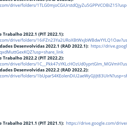
le.com/drive/folders/1TLG0mjoCGiUrstdQjyZu5GPPVCOBiZ15?usp=
e Trabalho
2022.1 (PIT 2022.1):
gle.com/drive/folders/16iFZn23Ya2URoXBtWxjbWBdwYYLQ1Oav?us
idades Desenvolvidas 2022.1 (
RAD
2022.1):
https://drive.goog
qxdMuttGexKQZ?usp=share_link
e Trabalho
2022.2 (PIT 2022.2):
le.com/drive/folders/1C__Pkk47sYKLcHOzUd0yprtGIm_MGVmH?us
idades Desenvolvidas 2022.2 (
RAD
2022.2):
le.com/drive/folders/1bUparS4KEolenDiU2aeWyGJiJt83UIrN?usp=s
e Trabalho 2021.1 (
PIT
2021.1):
https://drive.google.com/dri