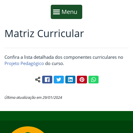
Início da navegação
Mostrar
Menu
Matriz Curricular
Fim da navegação
Início do conteúdo
Confira a lista detalhada dos componentes curriculares no
Projeto Pedagógico
do curso.
Facebook
Twitter
LinkedIn
Pinterest
WhatsApp
Compartilhar conteúdo:
Última atualização em 29/01/2024
Início do rodapé
Fim do conteúdo