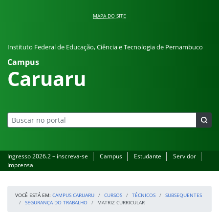
Pular para o conteúdo
MAPA DO SITE
Instituto Federal de Educação, Ciência e Tecnologia de Pernambuco
Campus
Caruaru
Ingresso 2026.2 – inscreva-se
Campus
Estudante
Servidor
Imprensa
VOCÊ ESTÁ EM:
CAMPUS CARUARU
CURSOS
TÉCNICOS
SUBSEQUENTES
SEGURANÇA DO TRABALHO
MATRIZ CURRICULAR