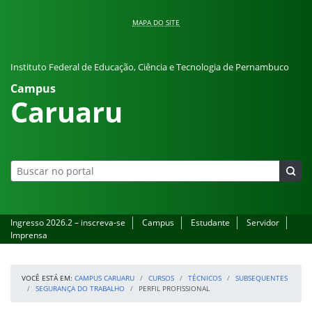
Pular para o conteúdo
MAPA DO SITE
Instituto Federal de Educação, Ciência e Tecnologia de Pernambuco
Campus
Caruaru
Ingresso 2026.2 – inscreva-se
Campus
Estudante
Servidor
Imprensa
VOCÊ ESTÁ EM:
CAMPUS CARUARU
CURSOS
TÉCNICOS
SUBSEQUENTES
SEGURANÇA DO TRABALHO
PERFIL PROFISSIONAL