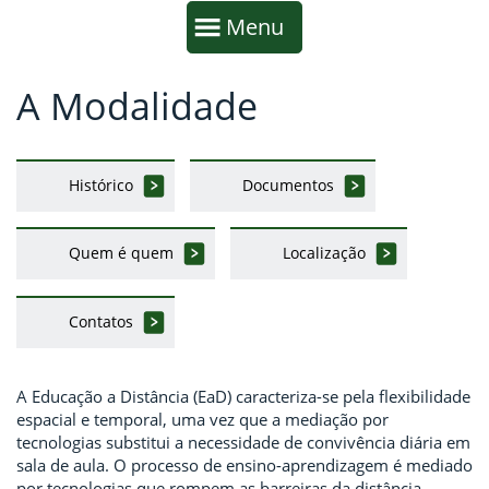
Início da navegação
Mostrar
Menu
A Modalidade
Fim da navegação
Início do conteúdo
Histórico
Documentos
Quem é quem
Localização
Contatos
A Educação a Distância (EaD) caracteriza-se pela flexibilidade
espacial e temporal, uma vez que a mediação por
tecnologias substitui a necessidade de convivência diária em
sala de aula. O processo de ensino-aprendizagem é mediado
por tecnologias que rompem as barreiras da distância,