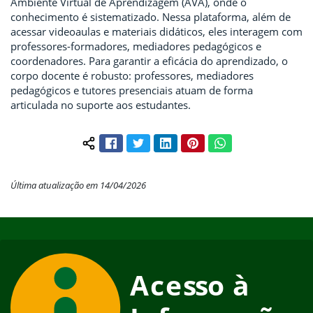
Ambiente Virtual de Aprendizagem (AVA), onde o
conhecimento é sistematizado. Nessa plataforma, além de
acessar videoaulas e materiais didáticos, eles interagem com
professores-formadores, mediadores pedagógicos e
coordenadores. Para garantir a eficácia do aprendizado, o
corpo docente é robusto: professores, mediadores
pedagógicos e tutores presenciais atuam de forma
articulada no suporte aos estudantes.
Facebook
Twitter
LinkedIn
Pinterest
WhatsApp
Compartilhar conteúdo:
Última atualização em 14/04/2026
Início do rodapé
Fim do conteúdo