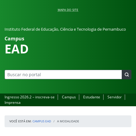
Pular para o conteúdo
MAPA DO SITE
Instituto Federal de Educação, Ciência e Tecnologia de Pernambuco
Campus
EAD
Ingresso 2026.2 – inscreva-se
Campus
Estudante
Servidor
Imprensa
VOCÊ ESTÁ EM:
CAMPUS EAD
A MODALIDADE