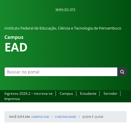
Pular para o conteúdo
MAPA DO SITE
Instituto Federal de Educação, Ciência e Tecnologia de Pernambuco
Campus
EAD
Ingresso 2026.2 – inscreva-se
Campus
Estudante
Servidor
Imprensa
VOCÊ ESTÁ EM:
CAMPUS EAD
A MODALIDADE
QUEM É QUEM