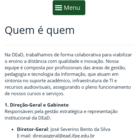
Início da navegação
Mostrar
Menu
Quem é quem
Fim da navegação
Início do conteúdo
Na DEaD, trabalhamos de forma colaborativa para viabilizar
o ensino a distância com qualidade e inovação. Nossa
equipe é composta por profissionais das áreas de gestão,
pedagogia e tecnologia da Informação, que atuam em
sintonia no suporte acadêmico, infraestrutura de TI e
recursos audiovisuais, assegurando o pleno funcionamento
de nossos cursos e serviços.
1. Direção-Geral e Gabinete
Responsáveis pela gestão estratégica e representação
institucional da DEaD.
Diretor-Geral
: José Severino Bento da Silva
E-mail: direcaogeral@ead.ifpe.edu.br