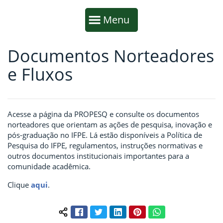
Início da navegação
Mostrar
Menu
Documentos Norteadores
Fim da navegação
Início do conteúdo
e Fluxos
Acesse a página da PROPESQ e consulte os documentos
norteadores que orientam as ações de pesquisa, inovação e
pós-graduação no IFPE. Lá estão disponíveis a Política de
Pesquisa do IFPE, regulamentos, instruções normativas e
outros documentos institucionais importantes para a
comunidade acadêmica.
Clique
aqui
.
Facebook
Twitter
LinkedIn
Pinterest
WhatsApp
Compartilhar conteúdo: