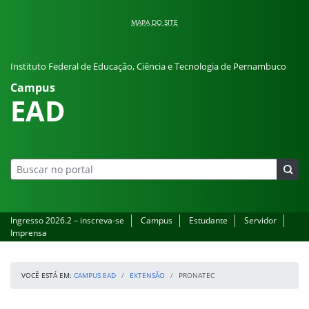
Pular para o conteúdo
MAPA DO SITE
Instituto Federal de Educação, Ciência e Tecnologia de Pernambuco
Campus
EAD
Ingresso 2026.2 – inscreva-se
Campus
Estudante
Servidor
Imprensa
VOCÊ ESTÁ EM:
CAMPUS EAD
EXTENSÃO
PRONATEC