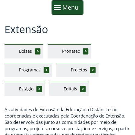
Início da navegação
Mostrar
Menu
Extensão
Fim da navegação
Início do conteúdo
Bolsas
Pronatec
Programas
Projetos
Estágio
Editais
As atividades de Extensão da Educação a Distância são
coordenadas e executadas pela Coordenação de Extensão.
São desenvolvidas junto às comunidades por meio de
programas, projetos, cursos e prestação de serviços, a partir
de propostas apresentadas por docentes e/ou técnico-