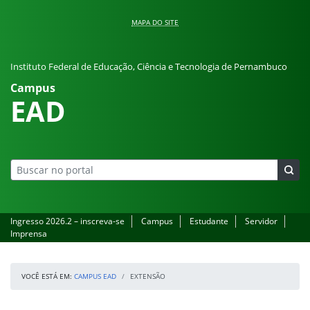
Pular para o conteúdo
MAPA DO SITE
Instituto Federal de Educação, Ciência e Tecnologia de Pernambuco
Campus
EAD
Ingresso 2026.2 – inscreva-se
Campus
Estudante
Servidor
Imprensa
VOCÊ ESTÁ EM:
CAMPUS EAD
EXTENSÃO